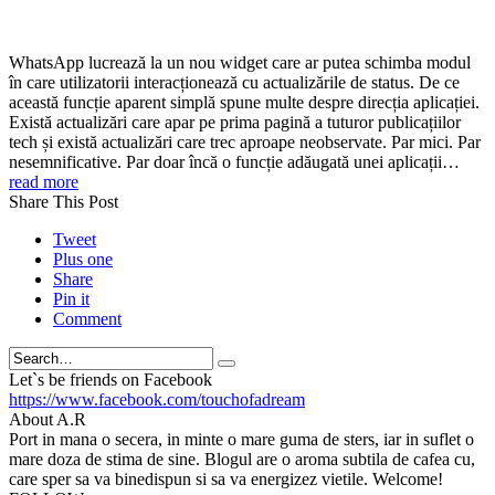
WhatsApp lucrează la un nou widget care ar putea schimba modul
în care utilizatorii interacționează cu actualizările de status. De ce
această funcție aparent simplă spune multe despre direcția aplicației.
Există actualizări care apar pe prima pagină a tuturor publicațiilor
tech și există actualizări care trec aproape neobservate. Par mici. Par
nesemnificative. Par doar încă o funcție adăugată unei aplicații…
read more
Share This Post
Tweet
Plus one
Share
Pin it
Comment
Search
Let`s be friends on Facebook
https://www.facebook.com/touchofadream
About A.R
Port in mana o secera, in minte o mare guma de sters, iar in suflet o
mare doza de stima de sine. Blogul are o aroma subtila de cafea cu,
care sper sa va binedispun si sa va energizez vietile. Welcome!