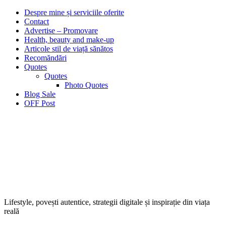
Despre mine și serviciile oferite
Contact
Advertise – Promovare
Health, beauty and make-up
Articole stil de viață sănătos
Recomăndări
Quotes
Quotes
Photo Quotes
Blog Sale
OFF Post
Lifestyle, povești autentice, strategii digitale și inspirație din viața
reală