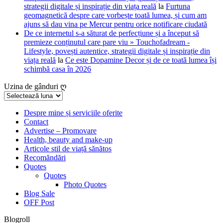
strategii digitale și inspirație din viața reală
la
Furtuna
geomagnetică despre care vorbește toată lumea, și cum am
ajuns să dau vina pe Mercur pentru orice notificare ciudată
De ce internetul s-a săturat de perfecțiune și a început să
premieze conținutul care pare viu » Touchofadream -
Lifestyle, povești autentice, strategii digitale și inspirație din
viața reală
la
Ce este Dopamine Decor și de ce toată lumea își
schimbă casa în 2026
Uzina de gânduri ღ
Uzina
de
gânduri
Despre mine și serviciile oferite
Contact
ღ
Advertise – Promovare
Health, beauty and make-up
Articole stil de viață sănătos
Recomăndări
Quotes
Quotes
Photo Quotes
Blog Sale
OFF Post
Blogroll