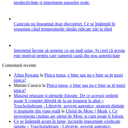
productivitate și importanța pauzelor reale.
Canicula nu înseamnă doar disconfort. Ce se întâmplă în
organism când temperaturile rămân ridicate zile la rând
Internetul începe să semene cu un mall uriaș. Și cred că acesta
este motivul pentru care oamenii caută din nou autenticitate
Comentarii recente
Alina Roxana
la
Pisica tunsa, e bine sau nu e bine sa iti tunzi
pisica?
Marian Cazacu
la
Pisica tunsa, e bine sau nu e bine sa iti tunzi
pisica?
Masajul relaxant și uleiurile folosite. De ce aceeași ședință
poate fi complet diferită de la un terapeut la altul »
Touchofadream - Lifestyle, povești autentice, strategii digitale
și inspirație din viața reală
la
Uleiul de Mosc ( Musk ). Ce
provenienta ciudata are uleiul de Mosc si cum poate fi folosit.
Ce se întâmplă acum în lume, lucrurile importante explicate
simplu » Touchofadream - Lifestyle, povești autentice,