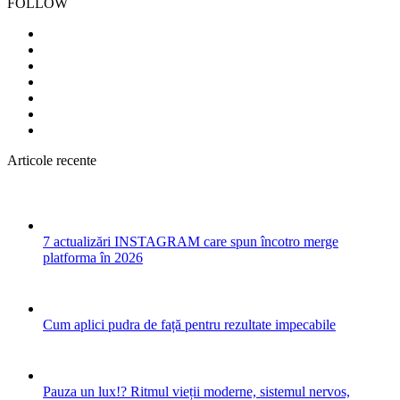
FOLLOW
Articole recente
7 actualizări INSTAGRAM care spun încotro merge
platforma în 2026
Cum aplici pudra de față pentru rezultate impecabile
Pauza un lux!? Ritmul vieții moderne, sistemul nervos,