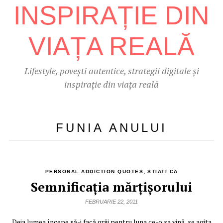
Lifestyle, povești autentice, strategii digitale și
inspirație din viața reală
FUNIA ANULUI
,
PERSONAL ADDICTION QUOTES
STIATI CA
Semnificaţia mărţişorului
FEBRUARIE 22, 2011
Deja lumea începe să-i facă griji pentru luna ce-o sa vină, se agita