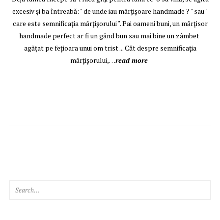
excesiv şi ba întreabă: " de unde iau mărţişoare handmade ? " sau "
care este semnificaţia mărţişorului ". Pai oameni buni, un mărţisor
handmade perfect ar fi un gând bun sau mai bine un zâmbet
agăţat pe feţioara unui om trist ... Cât despre semnificaţia
mărţişorului,…
read more
SEAR