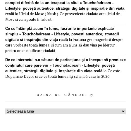
complet diferită de la un terapeut la altul » Touchofadream -
Lifestyle, povești autentice, strategii digitale și inspirație din viața
Uleiul de Mosc ( Musk ). Ce provenienta ciudata are uleiul de
reală
la
Mosc si cum poate fi folosit.
Ce se întâmplă acum în lume, lucrurile importante explicate
simplu » Touchofadream - Lifestyle, povești autentice, strategii
Furtuna geomagnetică despre
digitale și inspirație din viața reală
la
care vorbește toată lumea, și cum am ajuns să dau vina pe Mercur
pentru orice notificare ciudată
De ce internetul s-a săturat de perfecțiune și a început să premieze
conținutul care pare viu » Touchofadream - Lifestyle, povești
Ce este
autentice, strategii digitale și inspirație din viața reală
la
Dopamine Decor și de ce toată lumea își schimbă casa în 2026
UZINA DE GÂNDURI Ღ
Uzina
de
gânduri
ღ