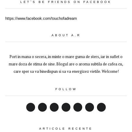
LET`S BE FRIENDS ON FACEBOOK
https://www.facebook.com/touchofadream
ABOUT A.R
Port in mana o secera, in minte o mare guma de sters, iar in suflet o
mare doza de stima de sine. Blogul are o aroma subtila de cafea cu,
care sper sa va binedispun si sa va energizez vietile. Welcome!
FOLLOW
ARTICOLE RECENTE