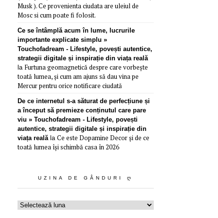
Musk ). Ce provenienta ciudata are uleiul de
Mosc si cum poate fi folosit.
Ce se întâmplă acum în lume, lucrurile
importante explicate simplu »
Touchofadream - Lifestyle, povești autentice,
strategii digitale și inspirație din viața reală
Furtuna geomagnetică despre care vorbește
la
toată lumea, și cum am ajuns să dau vina pe
Mercur pentru orice notificare ciudată
De ce internetul s-a săturat de perfecțiune și
a început să premieze conținutul care pare
viu » Touchofadream - Lifestyle, povești
autentice, strategii digitale și inspirație din
Ce este Dopamine Decor și de ce
viața reală
la
toată lumea își schimbă casa în 2026
UZINA DE GÂNDURI Ღ
Uzina
de