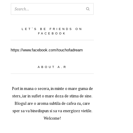
SEARCH
LET`S BE FRIENDS ON
FACEBOOK
https://www.facebook.com/touchofadream
ABOUT A.R
Port in mana o secera, in minte o mare guma de
sters, iar in suflet o mare doza de stima de sine.
Blogul are o aroma subtila de cafea cu, care
sper sa va binedispun si sa va energizez vietile.
Welcome!