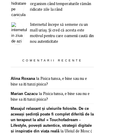
organism când temperaturile rămân
ridicate zile la rând
Internetul începe să semene cu un
mall uriaș. Și cred că acesta este
motivul pentru care oamenii caută din
nou autenticitate
COMENTARII RECENTE
Pisica tunsa, e bine sau nu e
Alina Roxana
la
bine sa iti tunzi pisica?
Pisica tunsa, e bine sau nu e
Marian Cazacu
la
bine sa iti tunzi pisica?
Masajul relaxant și uleiurile folosite. De ce
aceeași ședință poate fi complet diferită de la
un terapeut la altul » Touchofadream -
Lifestyle, povești autentice, strategii digitale
Uleiul de Mosc (
și inspirație din viața reală
la