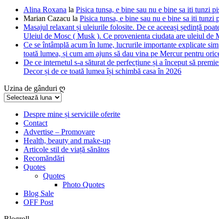
Alina Roxana
la
Pisica tunsa, e bine sau nu e bine sa iti tunzi pi
Marian Cazacu
la
Pisica tunsa, e bine sau nu e bine sa iti tunzi 
Masajul relaxant și uleiurile folosite. De ce aceeași ședință poate
Uleiul de Mosc ( Musk ). Ce provenienta ciudata are uleiul de M
Ce se întâmplă acum în lume, lucrurile importante explicate simpl
toată lumea, și cum am ajuns să dau vina pe Mercur pentru orice
De ce internetul s-a săturat de perfecțiune și a început să premie
Decor și de ce toată lumea își schimbă casa în 2026
Uzina de gânduri ღ
Uzina
de
gânduri
Despre mine și serviciile oferite
Contact
ღ
Advertise – Promovare
Health, beauty and make-up
Articole stil de viață sănătos
Recomăndări
Quotes
Quotes
Photo Quotes
Blog Sale
OFF Post
Blogroll