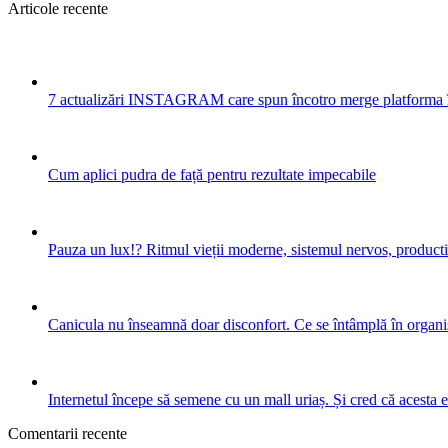
Articole recente
7 actualizări INSTAGRAM care spun încotro merge platforma 
Cum aplici pudra de față pentru rezultate impecabile
Pauza un lux!? Ritmul vieții moderne, sistemul nervos, productiv
Canicula nu înseamnă doar disconfort. Ce se întâmplă în organis
Internetul începe să semene cu un mall uriaș. Și cred că acesta 
Comentarii recente