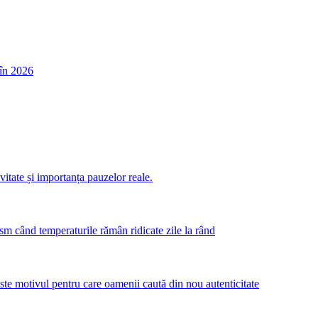
în 2026
itate și importanța pauzelor reale.
m când temperaturile rămân ridicate zile la rând
este motivul pentru care oamenii caută din nou autenticitate