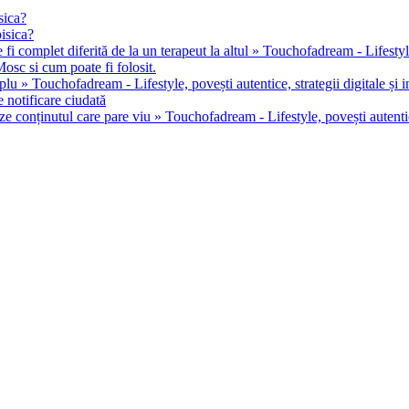
sica?
pisica?
 fi complet diferită de la un terapeut la altul » Touchofadream - Lifestyle, 
osc si cum poate fi folosit.
u » Touchofadream - Lifestyle, povești autentice, strategii digitale și in
 notificare ciudată
ze conținutul care pare viu » Touchofadream - Lifestyle, povești autentice,