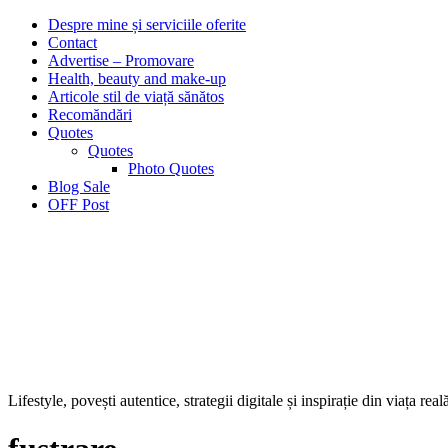
Despre mine și serviciile oferite
Contact
Advertise – Promovare
Health, beauty and make-up
Articole stil de viață sănătos
Recomăndări
Quotes
Quotes
Photo Quotes
Blog Sale
OFF Post
Lifestyle, povești autentice, strategii digitale și inspirație din viața real