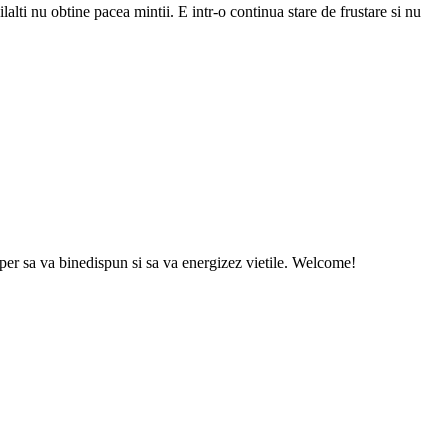
ilalti nu obtine pacea mintii. E intr-o continua stare de frustare si nu
sper sa va binedispun si sa va energizez vietile. Welcome!