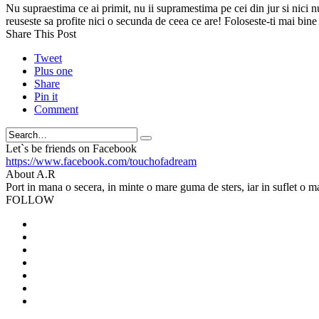
Nu supraestima ce ai primit, nu ii supramestima pe cei din jur si nici nu 
reuseste sa profite nici o secunda de ceea ce are! Foloseste-ti mai bi
Share This Post
Tweet
Plus one
Share
Pin it
Comment
Search
Let`s be friends on Facebook
https://www.facebook.com/touchofadream
About A.R
Port in mana o secera, in minte o mare guma de sters, iar in suflet o m
FOLLOW