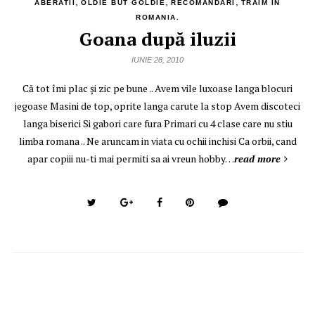
,
,
,
ABERATII
OLDIE BUT GOLDIE
RECOMANDARI
TRAIM IN
ROMANIA.
Goana după iluzii
IUNIE 28, 2010
Că tot îmi plac şi zic pe bune .. Avem vile luxoase langa blocuri
jegoase Masini de top, oprite langa carute la stop Avem discoteci
langa biserici Si gabori care fura Primari cu 4 clase care nu stiu
limba romana .. Ne aruncam in viata cu ochii inchisi Ca orbii, cand
apar copiii nu-ti mai permiti sa ai vreun hobby…
read more