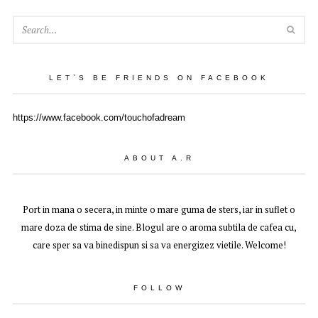
SEA
LET`S BE FRIENDS ON FACEBOOK
https://www.facebook.com/touchofadream
ABOUT A.R
Port in mana o secera, in minte o mare guma de sters, iar in suflet o
mare doza de stima de sine. Blogul are o aroma subtila de cafea cu,
care sper sa va binedispun si sa va energizez vietile. Welcome!
FOLLOW