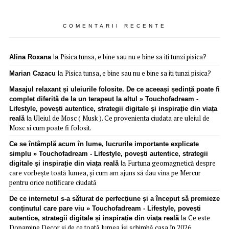
COMENTARII RECENTE
Pisica tunsa, e bine sau nu e bine sa iti tunzi pisica?
Alina Roxana
la
Pisica tunsa, e bine sau nu e bine sa iti tunzi pisica?
Marian Cazacu
la
Masajul relaxant și uleiurile folosite. De ce aceeași ședință poate fi
complet diferită de la un terapeut la altul » Touchofadream -
Lifestyle, povești autentice, strategii digitale și inspirație din viața
Uleiul de Mosc ( Musk ). Ce provenienta ciudata are uleiul de
reală
la
Mosc si cum poate fi folosit.
Ce se întâmplă acum în lume, lucrurile importante explicate
simplu » Touchofadream - Lifestyle, povești autentice, strategii
Furtuna geomagnetică despre
digitale și inspirație din viața reală
la
care vorbește toată lumea, și cum am ajuns să dau vina pe Mercur
pentru orice notificare ciudată
De ce internetul s-a săturat de perfecțiune și a început să premieze
conținutul care pare viu » Touchofadream - Lifestyle, povești
Ce este
autentice, strategii digitale și inspirație din viața reală
la
Dopamine Decor și de ce toată lumea își schimbă casa în 2026