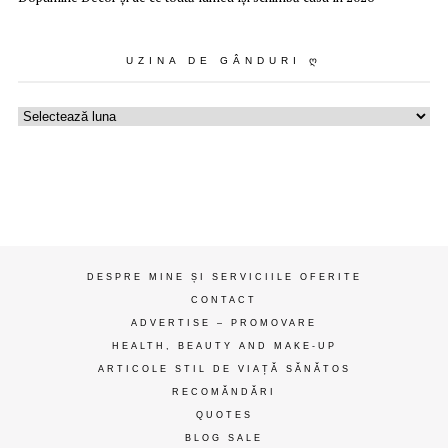
UZINA DE GÂNDURI Ღ
Uzina
de
gânduri
ღ
DESPRE MINE ȘI SERVICIILE OFERITE
CONTACT
ADVERTISE – PROMOVARE
HEALTH, BEAUTY AND MAKE-UP
ARTICOLE STIL DE VIAȚĂ SĂNĂTOS
RECOMĂNDĂRI
QUOTES
BLOG SALE