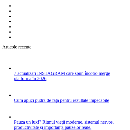
Articole recente
7 actualizări INSTAGRAM care spun încotro merge
platforma în 2026
Cum aplici pudra de față pentru rezultate impecabile
Pauza un lux!? Ritmul vieții moderne, sistemul nervos,
productivitate și importanța pauzelor reale.