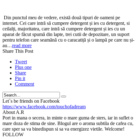
Din punctul meu de vedere, există două tipuri de oameni pe
internet. Cei care intră să cumpere detergent și ies cu detergent, si
ceilalți, majoritatea, care intră să cumpere detergent și ies cu un
aparat de făcut spumă din lapte, trei cutii de depozitare, un suport
pentru telefon care seamănă cu o caracatiță și o lampă pe care nu și-
au…
read more
Share This Post
Tweet
Plus one
Share
Pin it
Comment
Search
Let`s be friends on Facebook
https://www.facebook.com/touchofadream
About A.R
Port in mana o secera, in minte o mare guma de sters, iar in suflet o
mare doza de stima de sine. Blogul are o aroma subtila de cafea cu,
care sper sa va binedispun si sa va energizez vietile. Welcome!
FOLLOW