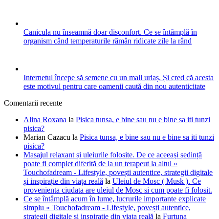
Canicula nu înseamnă doar disconfort. Ce se întâmplă în
organism când temperaturile rămân ridicate zile la rând
Internetul începe să semene cu un mall uriaș. Și cred că acesta
este motivul pentru care oamenii caută din nou autenticitate
Comentarii recente
Alina Roxana
la
Pisica tunsa, e bine sau nu e bine sa iti tunzi
pisica?
Marian Cazacu
la
Pisica tunsa, e bine sau nu e bine sa iti tunzi
pisica?
Masajul relaxant și uleiurile folosite. De ce aceeași ședință
poate fi complet diferită de la un terapeut la altul »
Touchofadream - Lifestyle, povești autentice, strategii digitale
și inspirație din viața reală
la
Uleiul de Mosc ( Musk ). Ce
provenienta ciudata are uleiul de Mosc si cum poate fi folosit.
Ce se întâmplă acum în lume, lucrurile importante explicate
simplu » Touchofadream - Lifestyle, povești autentice,
strategii digitale și inspirație din viața reală
la
Furtuna