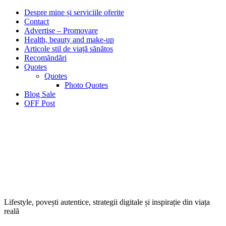
Despre mine și serviciile oferite
Contact
Advertise – Promovare
Health, beauty and make-up
Articole stil de viață sănătos
Recomăndări
Quotes
Quotes
Photo Quotes
Blog Sale
OFF Post
Lifestyle, povești autentice, strategii digitale și inspirație din viața
reală