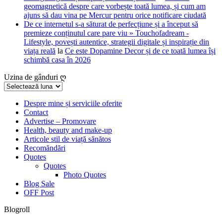
geomagnetică despre care vorbește toată lumea, și cum am
ajuns să dau vina pe Mercur pentru orice notificare ciudată
De ce internetul s-a săturat de perfecțiune și a început să
premieze conținutul care pare viu » Touchofadream -
Lifestyle, povești autentice, strategii digitale și inspirație din
viața reală
la
Ce este Dopamine Decor și de ce toată lumea își
schimbă casa în 2026
Uzina de gânduri ღ
Uzina
de
gânduri
Despre mine și serviciile oferite
Contact
ღ
Advertise – Promovare
Health, beauty and make-up
Articole stil de viață sănătos
Recomăndări
Quotes
Quotes
Photo Quotes
Blog Sale
OFF Post
Blogroll