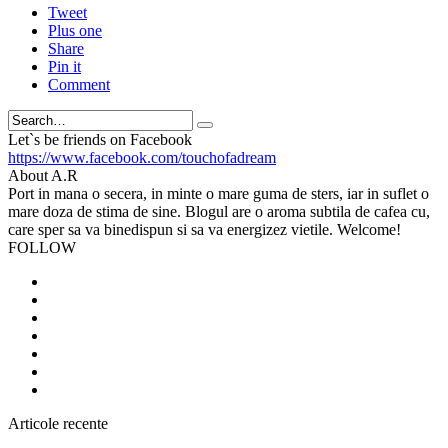
Tweet
Plus one
Share
Pin it
Comment
Search
Let`s be friends on Facebook
https://www.facebook.com/touchofadream
About A.R
Port in mana o secera, in minte o mare guma de sters, iar in suflet o
mare doza de stima de sine. Blogul are o aroma subtila de cafea cu,
care sper sa va binedispun si sa va energizez vietile. Welcome!
FOLLOW
Articole recente