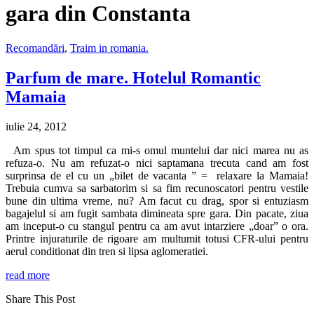
gara din Constanta
Recomandări
,
Traim in romania.
Parfum de mare. Hotelul Romantic
Mamaia
iulie 24, 2012
Am spus tot timpul ca mi-s omul muntelui dar nici marea nu as
refuza-o. Nu am refuzat-o nici saptamana trecuta cand am fost
surprinsa de el cu un „bilet de vacanta ” = relaxare la Mamaia!
Trebuia cumva sa sarbatorim si sa fim recunoscatori pentru vestile
bune din ultima vreme, nu? Am facut cu drag, spor si entuziasm
bagajelul si am fugit sambata dimineata spre gara. Din pacate, ziua
am inceput-o cu stangul pentru ca am avut intarziere „doar” o ora.
Printre injuraturile de rigoare am multumit totusi CFR-ului pentru
aerul conditionat din tren si lipsa aglomeratiei.
read more
Share This Post