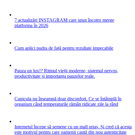
7 actualizări INSTAGRAM care spun încotro merge
platforma în 2026
Cum aplici pudra de față pentru rezultate impecabile
Pauza un lux!? Ritmul vieții moderne, sistemul nervos,
productivitate și importanța pauzelor reale.
Canicula nu înseamnă doar disconfort. Ce se întâmplă în
organism când temperaturile rămân ridicate zile la rând
Internetul începe să semene cu un mall uriaș. Și cred că acesta
este motivul pentru care oamenii caută din nou autenticitate