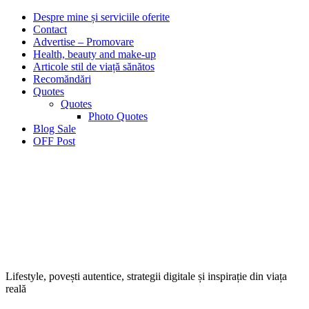
Despre mine și serviciile oferite
Contact
Advertise – Promovare
Health, beauty and make-up
Articole stil de viață sănătos
Recomăndări
Quotes
Quotes
Photo Quotes
Blog Sale
OFF Post
Lifestyle, povești autentice, strategii digitale și inspirație din viața
reală