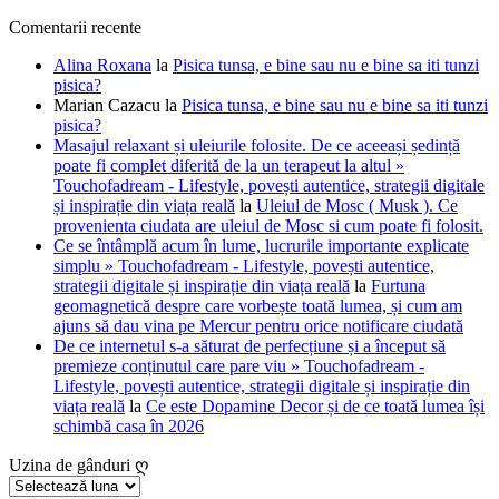
Comentarii recente
Alina Roxana
la
Pisica tunsa, e bine sau nu e bine sa iti tunzi
pisica?
Marian Cazacu
la
Pisica tunsa, e bine sau nu e bine sa iti tunzi
pisica?
Masajul relaxant și uleiurile folosite. De ce aceeași ședință
poate fi complet diferită de la un terapeut la altul »
Touchofadream - Lifestyle, povești autentice, strategii digitale
și inspirație din viața reală
la
Uleiul de Mosc ( Musk ). Ce
provenienta ciudata are uleiul de Mosc si cum poate fi folosit.
Ce se întâmplă acum în lume, lucrurile importante explicate
simplu » Touchofadream - Lifestyle, povești autentice,
strategii digitale și inspirație din viața reală
la
Furtuna
geomagnetică despre care vorbește toată lumea, și cum am
ajuns să dau vina pe Mercur pentru orice notificare ciudată
De ce internetul s-a săturat de perfecțiune și a început să
premieze conținutul care pare viu » Touchofadream -
Lifestyle, povești autentice, strategii digitale și inspirație din
viața reală
la
Ce este Dopamine Decor și de ce toată lumea își
schimbă casa în 2026
Uzina de gânduri ღ
Uzina