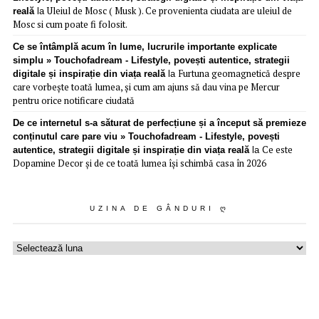
Uleiul de Mosc ( Musk ). Ce provenienta ciudata are uleiul de
reală
la
Mosc si cum poate fi folosit.
Ce se întâmplă acum în lume, lucrurile importante explicate
simplu » Touchofadream - Lifestyle, povești autentice, strategii
Furtuna geomagnetică despre
digitale și inspirație din viața reală
la
care vorbește toată lumea, și cum am ajuns să dau vina pe Mercur
pentru orice notificare ciudată
De ce internetul s-a săturat de perfecțiune și a început să premieze
conținutul care pare viu » Touchofadream - Lifestyle, povești
Ce este
autentice, strategii digitale și inspirație din viața reală
la
Dopamine Decor și de ce toată lumea își schimbă casa în 2026
UZINA DE GÂNDURI Ღ
Uzina
de
gânduri
ღ