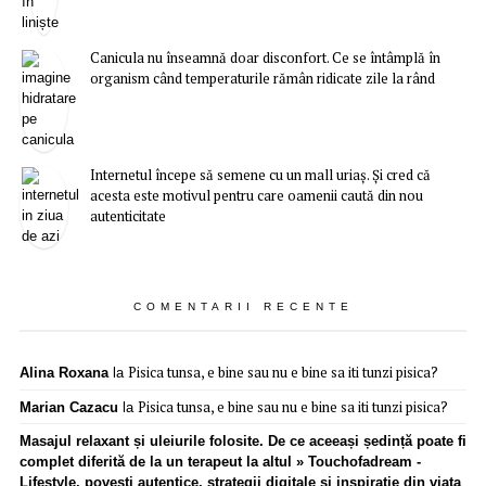
Canicula nu înseamnă doar disconfort. Ce se întâmplă în
organism când temperaturile rămân ridicate zile la rând
Internetul începe să semene cu un mall uriaș. Și cred că
acesta este motivul pentru care oamenii caută din nou
autenticitate
COMENTARII RECENTE
Pisica tunsa, e bine sau nu e bine sa iti tunzi pisica?
Alina Roxana
la
Pisica tunsa, e bine sau nu e bine sa iti tunzi pisica?
Marian Cazacu
la
Masajul relaxant și uleiurile folosite. De ce aceeași ședință poate fi
complet diferită de la un terapeut la altul » Touchofadream -
Lifestyle, povești autentice, strategii digitale și inspirație din viața