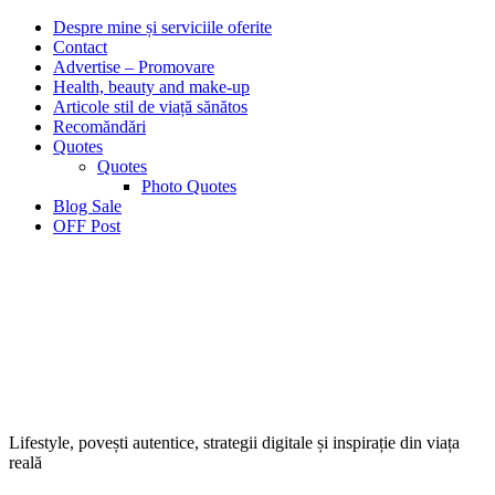
Despre mine și serviciile oferite
Contact
Advertise – Promovare
Health, beauty and make-up
Articole stil de viață sănătos
Recomăndări
Quotes
Quotes
Photo Quotes
Blog Sale
OFF Post
Lifestyle, povești autentice, strategii digitale și inspirație din viața
reală