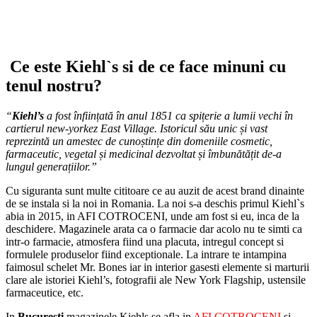
Ce este Kiehl`s si de ce face minuni cu
tenul nostru?
“
Kiehl’s
a fost înființată în anul 1851 ca spițerie a lumii vechi în
cartierul new-yorkez East Village. Istoricul său unic și vast
reprezintă un amestec de cunoștințe din domeniile cosmetic,
farmaceutic, vegetal și medicinal dezvoltat și îmbunătățit de-a
lungul generațiilor.”
Cu siguranta sunt multe cititoare ce au auzit de acest brand dinainte
de se instala si la noi in Romania. La noi s-a deschis primul Kiehl`s
abia in 2015, in AFI COTROCENI, unde am fost si eu, inca de la
deschidere. Magazinele arata ca o farmacie dar acolo nu te simti ca
intr-o farmacie, atmosfera fiind una placuta, intregul concept si
formulele produselor fiind exceptionale. La intrare te intampina
faimosul schelet Mr. Bones iar in interior gasesti elemente si marturii
clare ale istoriei Kiehl’s, fotografii ale New York Flagship, ustensile
farmaceutice, etc.
In
Bucuresti
magazinele Kiehls se afla in
AFI COTROCENI
si