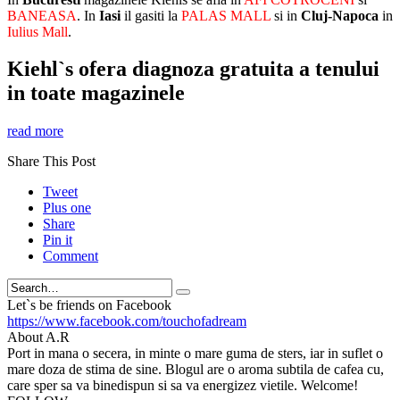
BANEASA
. In
Iasi
il gasiti la
PALAS MALL
si in
Cluj-Napoca
in
Iulius Mall
.
Kiehl`s ofera diagnoza gratuita a tenului
in toate magazinele
read more
Share This Post
Tweet
Plus one
Share
Pin it
Comment
Search
Let`s be friends on Facebook
https://www.facebook.com/touchofadream
About A.R
Port in mana o secera, in minte o mare guma de sters, iar in suflet o
mare doza de stima de sine. Blogul are o aroma subtila de cafea cu,
care sper sa va binedispun si sa va energizez vietile. Welcome!