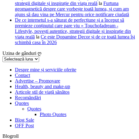
strategii digitale și inspirație din viața reală
la
Furtuna
geomagnetică despre care vorbește toată lumea, și cum am
ajuns să dau vina pe Mercur pentru orice notificare ciudată
De ce internetul s-a săturat de perfecțiune și a început să
premieze conținutul care pare viu » Touchofadream -
Lifestyle, povești autentice, strategii digitale și inspirație din
viața reală
la
Ce este Dopamine Decor și de ce toată lumea își
schimbă casa în 2026
Uzina de gânduri ღ
Uzina
de
gânduri
Despre mine și serviciile oferite
Contact
ღ
Advertise – Promovare
Health, beauty and make-up
Articole stil de viață sănătos
Recomăndări
Quotes
Quotes
Photo Quotes
Blog Sale
OFF Post
Blogroll