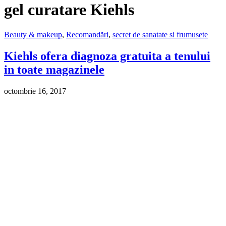
gel curatare Kiehls
Beauty & makeup
,
Recomandări
,
secret de sanatate si frumusete
Kiehls ofera diagnoza gratuita a tenului
in toate magazinele
octombrie 16, 2017