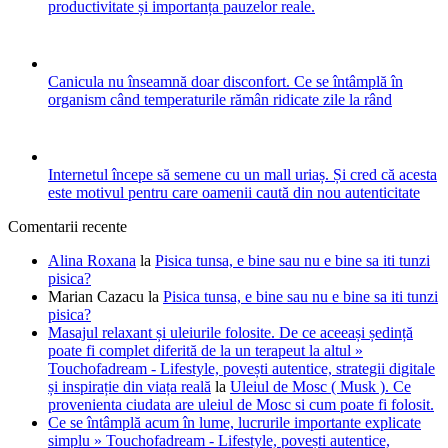
productivitate și importanța pauzelor reale.
Canicula nu înseamnă doar disconfort. Ce se întâmplă în
organism când temperaturile rămân ridicate zile la rând
Internetul începe să semene cu un mall uriaș. Și cred că acesta
este motivul pentru care oamenii caută din nou autenticitate
Comentarii recente
Alina Roxana
la
Pisica tunsa, e bine sau nu e bine sa iti tunzi
pisica?
Marian Cazacu
la
Pisica tunsa, e bine sau nu e bine sa iti tunzi
pisica?
Masajul relaxant și uleiurile folosite. De ce aceeași ședință
poate fi complet diferită de la un terapeut la altul »
Touchofadream - Lifestyle, povești autentice, strategii digitale
și inspirație din viața reală
la
Uleiul de Mosc ( Musk ). Ce
provenienta ciudata are uleiul de Mosc si cum poate fi folosit.
Ce se întâmplă acum în lume, lucrurile importante explicate
simplu » Touchofadream - Lifestyle, povești autentice,