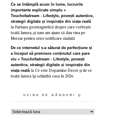
Ce se întâmplă acum în lume, lucrurile
importante explicate simplu »
Touchofadream - Lifestyle, povești autentice,
strategii digitale și inspirație din viața reală
Furtuna geomagnetică despre care vorbește
la
toată lumea, și cum am ajuns să dau vina pe
Mercur pentru orice notificare ciudată
De ce internetul s-a săturat de perfecțiune și
a început să premieze conținutul care pare
viu » Touchofadream - Lifestyle, povești
autentice, strategii digitale și inspirație din
Ce este Dopamine Decor și de ce
viața reală
la
toată lumea își schimbă casa în 2026
UZINA DE GÂNDURI Ღ
Uzina
de
gânduri
ღ