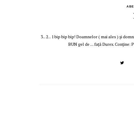
ABE
3... 2... 1 bip bip bip! Doamnelor ( mai ales ) şi d
BUN gel de .... faţă Durex. Conţine: 