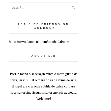
SEARCH
LET`S BE FRIENDS ON
FACEBOOK
https://www.facebook.com/touchofadream
ABOUT A.R
Port in mana o secera, in minte o mare guma de
sters, iar in suflet o mare doza de stima de sine.
Blogul are o aroma subtila de cafea cu, care
sper sa va binedispun si sa va energizez vietile.
Welcome!