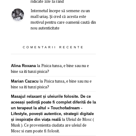
ridicate zile la rând
Internetul începe să semene cu un
mall uriaș. Și cred că acesta este
motivul pentru care oamenii caută din
nou autenticitate
COMENTARII RECENTE
Pisica tunsa, e bine sau nu e
Alina Roxana
la
bine sa iti tunzi pisica?
Pisica tunsa, e bine sau nu e
Marian Cazacu
la
bine sa iti tunzi pisica?
Masajul relaxant și uleiurile folosite. De ce
aceeași ședință poate fi complet diferită de la
un terapeut la altul » Touchofadream -
Lifestyle, povești autentice, strategii digitale
Uleiul de Mosc (
și inspirație din viața reală
la
Musk ). Ce provenienta ciudata are uleiul de
Mosc si cum poate fi folosit.