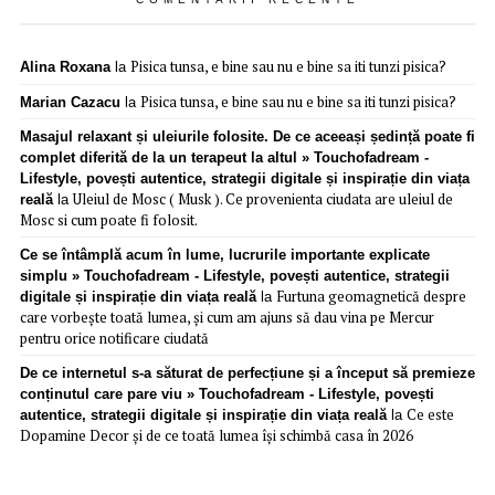
Pisica tunsa, e bine sau nu e bine sa iti tunzi pisica?
Alina Roxana
la
Pisica tunsa, e bine sau nu e bine sa iti tunzi pisica?
Marian Cazacu
la
Masajul relaxant și uleiurile folosite. De ce aceeași ședință poate fi
complet diferită de la un terapeut la altul » Touchofadream -
Lifestyle, povești autentice, strategii digitale și inspirație din viața
Uleiul de Mosc ( Musk ). Ce provenienta ciudata are uleiul de
reală
la
Mosc si cum poate fi folosit.
Ce se întâmplă acum în lume, lucrurile importante explicate
simplu » Touchofadream - Lifestyle, povești autentice, strategii
Furtuna geomagnetică despre
digitale și inspirație din viața reală
la
care vorbește toată lumea, și cum am ajuns să dau vina pe Mercur
pentru orice notificare ciudată
De ce internetul s-a săturat de perfecțiune și a început să premieze
conținutul care pare viu » Touchofadream - Lifestyle, povești
Ce este
autentice, strategii digitale și inspirație din viața reală
la
Dopamine Decor și de ce toată lumea își schimbă casa în 2026