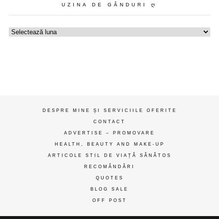
UZINA DE GÂNDURI Ღ
Uzina
de
gânduri
ღ
DESPRE MINE ȘI SERVICIILE OFERITE
CONTACT
ADVERTISE – PROMOVARE
HEALTH, BEAUTY AND MAKE-UP
ARTICOLE STIL DE VIAȚĂ SĂNĂTOS
RECOMĂNDĂRI
QUOTES
BLOG SALE
OFF POST