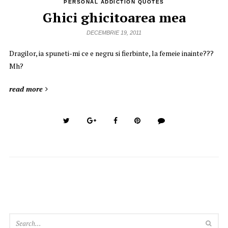
PERSONAL ADDICTION QUOTES
Ghici ghicitoarea mea
DECEMBRIE 19, 2011
Dragilor, ia spuneti-mi ce e negru si fierbinte, la femeie inainte???
Mh?
read more
SEA