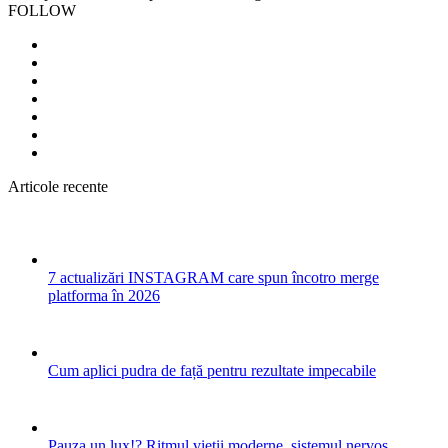
FOLLOW
Articole recente
7 actualizări INSTAGRAM care spun încotro merge
platforma în 2026
Cum aplici pudra de față pentru rezultate impecabile
Pauza un lux!? Ritmul vieții moderne, sistemul nervos,