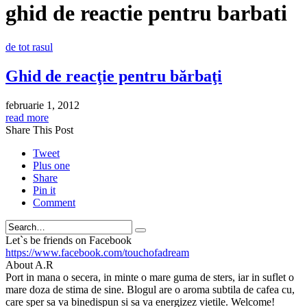
ghid de reactie pentru barbati
de tot rasul
Ghid de reacţie pentru bărbaţi
februarie 1, 2012
read more
Share This Post
Tweet
Plus one
Share
Pin it
Comment
Search
Let`s be friends on Facebook
https://www.facebook.com/touchofadream
About A.R
Port in mana o secera, in minte o mare guma de sters, iar in suflet o
mare doza de stima de sine. Blogul are o aroma subtila de cafea cu,
care sper sa va binedispun si sa va energizez vietile. Welcome!