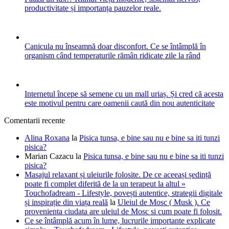
productivitate și importanța pauzelor reale.
Canicula nu înseamnă doar disconfort. Ce se întâmplă în
organism când temperaturile rămân ridicate zile la rând
Internetul începe să semene cu un mall uriaș. Și cred că acesta
este motivul pentru care oamenii caută din nou autenticitate
Comentarii recente
Alina Roxana
la
Pisica tunsa, e bine sau nu e bine sa iti tunzi
pisica?
Marian Cazacu
la
Pisica tunsa, e bine sau nu e bine sa iti tunzi
pisica?
Masajul relaxant și uleiurile folosite. De ce aceeași ședință
poate fi complet diferită de la un terapeut la altul »
Touchofadream - Lifestyle, povești autentice, strategii digitale
și inspirație din viața reală
la
Uleiul de Mosc ( Musk ). Ce
provenienta ciudata are uleiul de Mosc si cum poate fi folosit.
Ce se întâmplă acum în lume, lucrurile importante explicate