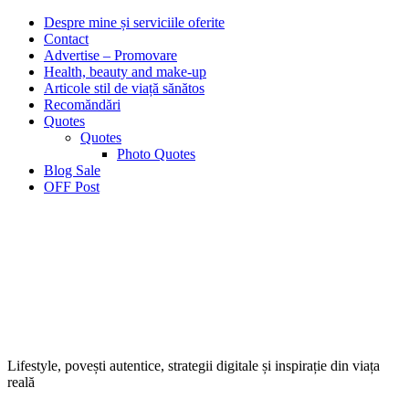
Despre mine și serviciile oferite
Contact
Advertise – Promovare
Health, beauty and make-up
Articole stil de viață sănătos
Recomăndări
Quotes
Quotes
Photo Quotes
Blog Sale
OFF Post
Lifestyle, povești autentice, strategii digitale și inspirație din viața
reală