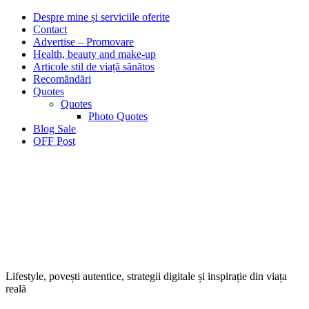
Despre mine și serviciile oferite
Contact
Advertise – Promovare
Health, beauty and make-up
Articole stil de viață sănătos
Recomăndări
Quotes
Quotes
Photo Quotes
Blog Sale
OFF Post
Lifestyle, povești autentice, strategii digitale și inspirație din viața
reală