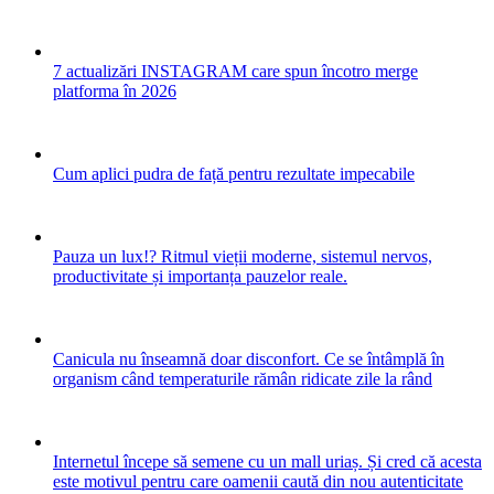
7 actualizări INSTAGRAM care spun încotro merge
platforma în 2026
Cum aplici pudra de față pentru rezultate impecabile
Pauza un lux!? Ritmul vieții moderne, sistemul nervos,
productivitate și importanța pauzelor reale.
Canicula nu înseamnă doar disconfort. Ce se întâmplă în
organism când temperaturile rămân ridicate zile la rând
Internetul începe să semene cu un mall uriaș. Și cred că acesta
este motivul pentru care oamenii caută din nou autenticitate