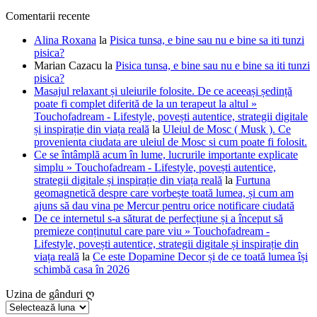
Comentarii recente
Alina Roxana
la
Pisica tunsa, e bine sau nu e bine sa iti tunzi
pisica?
Marian Cazacu
la
Pisica tunsa, e bine sau nu e bine sa iti tunzi
pisica?
Masajul relaxant și uleiurile folosite. De ce aceeași ședință
poate fi complet diferită de la un terapeut la altul »
Touchofadream - Lifestyle, povești autentice, strategii digitale
și inspirație din viața reală
la
Uleiul de Mosc ( Musk ). Ce
provenienta ciudata are uleiul de Mosc si cum poate fi folosit.
Ce se întâmplă acum în lume, lucrurile importante explicate
simplu » Touchofadream - Lifestyle, povești autentice,
strategii digitale și inspirație din viața reală
la
Furtuna
geomagnetică despre care vorbește toată lumea, și cum am
ajuns să dau vina pe Mercur pentru orice notificare ciudată
De ce internetul s-a săturat de perfecțiune și a început să
premieze conținutul care pare viu » Touchofadream -
Lifestyle, povești autentice, strategii digitale și inspirație din
viața reală
la
Ce este Dopamine Decor și de ce toată lumea își
schimbă casa în 2026
Uzina de gânduri ღ
Uzina