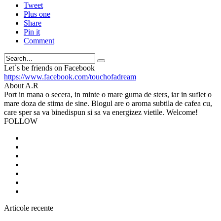
Tweet
Plus one
Share
Pin it
Comment
Search
Let`s be friends on Facebook
https://www.facebook.com/touchofadream
About A.R
Port in mana o secera, in minte o mare guma de sters, iar in suflet o
mare doza de stima de sine. Blogul are o aroma subtila de cafea cu,
care sper sa va binedispun si sa va energizez vietile. Welcome!
FOLLOW
Articole recente