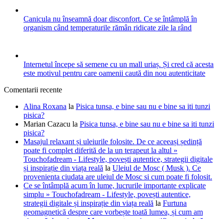
Canicula nu înseamnă doar disconfort. Ce se întâmplă în
organism când temperaturile rămân ridicate zile la rând
Internetul începe să semene cu un mall uriaș. Și cred că acesta
este motivul pentru care oamenii caută din nou autenticitate
Comentarii recente
Alina Roxana
la
Pisica tunsa, e bine sau nu e bine sa iti tunzi
pisica?
Marian Cazacu
la
Pisica tunsa, e bine sau nu e bine sa iti tunzi
pisica?
Masajul relaxant și uleiurile folosite. De ce aceeași ședință
poate fi complet diferită de la un terapeut la altul »
Touchofadream - Lifestyle, povești autentice, strategii digitale
și inspirație din viața reală
la
Uleiul de Mosc ( Musk ). Ce
provenienta ciudata are uleiul de Mosc si cum poate fi folosit.
Ce se întâmplă acum în lume, lucrurile importante explicate
simplu » Touchofadream - Lifestyle, povești autentice,
strategii digitale și inspirație din viața reală
la
Furtuna
geomagnetică despre care vorbește toată lumea, și cum am