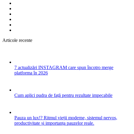
Articole recente
7 actualizări INSTAGRAM care spun încotro merge
platforma în 2026
Cum aplici pudra de față pentru rezultate impecabile
Pauza un lux!? Ritmul vieții moderne, sistemul nervos,
productivitate și importanța pauzelor reale.