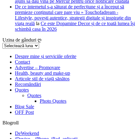
ajuns să dau vina pe Mercur pentru orice notificare ciudată
De ce internetul s-a săturat de perfecțiune și a început să
premieze conținutul care pare viu » Touchofadream -
Lifestyle, povești autentice, strategii digitale și inspirație din
viața reală
la
Ce este Dopamine Decor și de ce toată lumea își
schimbă casa în 2026
Uzina de gânduri ღ
Uzina
de
gânduri
Despre mine și serviciile oferite
Contact
ღ
Advertise – Promovare
Health, beauty and make-up
Articole stil de viață sănătos
Recomăndări
Quotes
Quotes
Photo Quotes
Blog Sale
OFF Post
Blogroll
DeWeekend
iDevice – iPhone, iPad, aplicatii