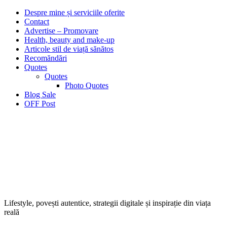
Despre mine și serviciile oferite
Contact
Advertise – Promovare
Health, beauty and make-up
Articole stil de viață sănătos
Recomăndări
Quotes
Quotes
Photo Quotes
Blog Sale
OFF Post
Lifestyle, povești autentice, strategii digitale și inspirație din viața
reală