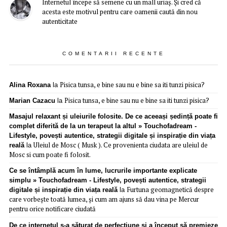
Internetul începe să semene cu un mall uriaș. Și cred că
acesta este motivul pentru care oamenii caută din nou
autenticitate
COMENTARII RECENTE
Pisica tunsa, e bine sau nu e bine sa iti tunzi pisica?
Alina Roxana
la
Pisica tunsa, e bine sau nu e bine sa iti tunzi pisica?
Marian Cazacu
la
Masajul relaxant și uleiurile folosite. De ce aceeași ședință poate fi
complet diferită de la un terapeut la altul » Touchofadream -
Lifestyle, povești autentice, strategii digitale și inspirație din viața
Uleiul de Mosc ( Musk ). Ce provenienta ciudata are uleiul de
reală
la
Mosc si cum poate fi folosit.
Ce se întâmplă acum în lume, lucrurile importante explicate
simplu » Touchofadream - Lifestyle, povești autentice, strategii
Furtuna geomagnetică despre
digitale și inspirație din viața reală
la
care vorbește toată lumea, și cum am ajuns să dau vina pe Mercur
pentru orice notificare ciudată
De ce internetul s-a săturat de perfecțiune și a început să premieze