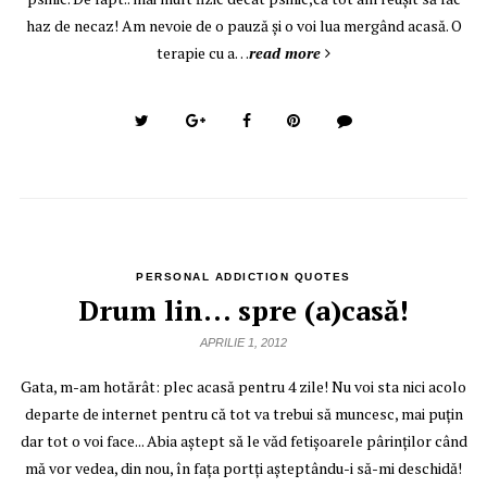
haz de necaz! Am nevoie de o pauză şi o voi lua mergând acasă. O
terapie cu a…
read more
PERSONAL ADDICTION QUOTES
Drum lin… spre (a)casă!
APRILIE 1, 2012
Gata, m-am hotărât: plec acasă pentru 4 zile! Nu voi sta nici acolo
departe de internet pentru că tot va trebui să muncesc, mai puţin
dar tot o voi face... Abia aştept să le văd fetişoarele pârinţilor când
mă vor vedea, din nou, în faţa portţi aşteptându-i să-mi deschidă!