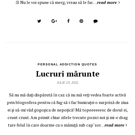
:D Nu le voi spune că merg, vreau să le fac…
read more
PERSONAL ADDICTION QUOTES
Lucruri mărunte
IULIE 23, 2011
Să nu mă daţi dispărută în caz că nu mă veţi vedea foarte activă
prin blogosfera pentru că fug să-i fac bunicuţei o surpriză de ziua
ei şi să-mi văd gogoşica de nepoţică! Mă topeeeeeesc de dorul ei,
crunt crunt. Am primit chiar zilele trecute pozici noi şi mi-e drag
tare felul în care doarme cu o mânuţă sub cap`sor…
read more