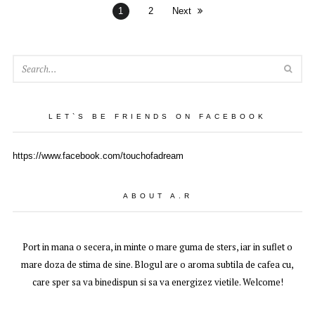
1
2
Next
SEA
LET`S BE FRIENDS ON FACEBOOK
https://www.facebook.com/touchofadream
ABOUT A.R
Port in mana o secera, in minte o mare guma de sters, iar in suflet o
mare doza de stima de sine. Blogul are o aroma subtila de cafea cu,
care sper sa va binedispun si sa va energizez vietile. Welcome!