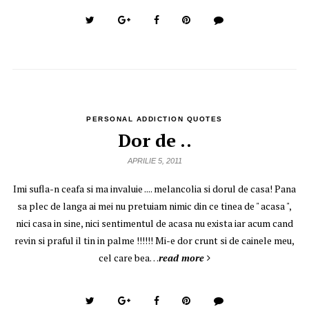
PERSONAL ADDICTION QUOTES
Dor de ..
APRILIE 5, 2011
Imi sufla-n ceafa si ma invaluie .... melancolia si dorul de casa! Pana
sa plec de langa ai mei nu pretuiam nimic din ce tinea de " acasa ",
nici casa in sine, nici sentimentul de acasa nu exista iar acum cand
revin si praful il tin in palme !!!!!! Mi-e dor crunt si de cainele meu,
cel care bea…
read more