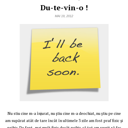
Du-te-vin-o !
MAI 19, 2012
Nu stiu cine m-a înjurat, nu ştiu cine m-a deochiat, nu ştiu pe cine
am supărat atât de tare încât în ultimele 3 zile am fost praf fizic şi
psihic. De fapt.. mai mult fizic decât psihic,că tot am reuşit să fac