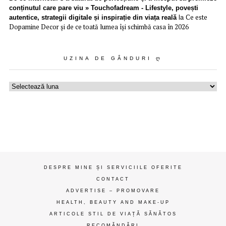
conținutul care pare viu » Touchofadream - Lifestyle, povești
Ce este
autentice, strategii digitale și inspirație din viața reală
la
Dopamine Decor și de ce toată lumea își schimbă casa în 2026
UZINA DE GÂNDURI Ღ
Uzina
de
gânduri
ღ
DESPRE MINE ȘI SERVICIILE OFERITE
CONTACT
ADVERTISE – PROMOVARE
HEALTH, BEAUTY AND MAKE-UP
ARTICOLE STIL DE VIAȚĂ SĂNĂTOS
RECOMĂNDĂRI