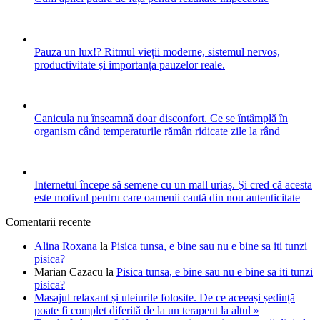
Pauza un lux!? Ritmul vieții moderne, sistemul nervos,
productivitate și importanța pauzelor reale.
Canicula nu înseamnă doar disconfort. Ce se întâmplă în
organism când temperaturile rămân ridicate zile la rând
Internetul începe să semene cu un mall uriaș. Și cred că acesta
este motivul pentru care oamenii caută din nou autenticitate
Comentarii recente
Alina Roxana
la
Pisica tunsa, e bine sau nu e bine sa iti tunzi
pisica?
Marian Cazacu
la
Pisica tunsa, e bine sau nu e bine sa iti tunzi
pisica?
Masajul relaxant și uleiurile folosite. De ce aceeași ședință
poate fi complet diferită de la un terapeut la altul »