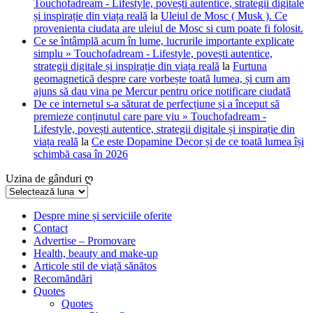
Touchofadream - Lifestyle, povești autentice, strategii digitale
și inspirație din viața reală
la
Uleiul de Mosc ( Musk ). Ce
provenienta ciudata are uleiul de Mosc si cum poate fi folosit.
Ce se întâmplă acum în lume, lucrurile importante explicate
simplu » Touchofadream - Lifestyle, povești autentice,
strategii digitale și inspirație din viața reală
la
Furtuna
geomagnetică despre care vorbește toată lumea, și cum am
ajuns să dau vina pe Mercur pentru orice notificare ciudată
De ce internetul s-a săturat de perfecțiune și a început să
premieze conținutul care pare viu » Touchofadream -
Lifestyle, povești autentice, strategii digitale și inspirație din
viața reală
la
Ce este Dopamine Decor și de ce toată lumea își
schimbă casa în 2026
Uzina de gânduri ღ
Uzina
de
gânduri
Despre mine și serviciile oferite
Contact
ღ
Advertise – Promovare
Health, beauty and make-up
Articole stil de viață sănătos
Recomăndări
Quotes
Quotes