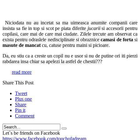
Niciodata nu au incetat sa ma uimeasca anumite companii care
insista sa fie in top si scot pe piata diferite
jucarii
si accesorii pentru
copilasi, care mai de care mai ciudate. Zilele trecute am observat ca
exista pentru odraslele nedisciplinate si obraznice
camasi de forta
si
masute de mancat
cu, catuse pentru maini si picioare.
Da, eu stiu ca a creste un copil nu e usor si nu de putine ori iti pierzi
rabdarea insa chiar sa apelezi la astfel de chestii???
read more
Share This Post
Tweet
Plus one
Share
Pin it
Comment
Search
Let`s be friends on Facebook
https://www.facebook.com/touchofadream