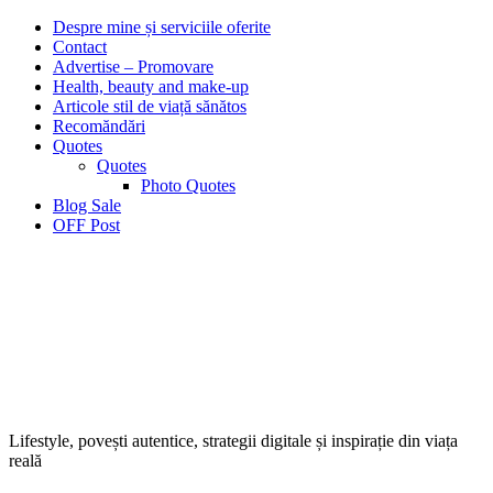
Despre mine și serviciile oferite
Contact
Advertise – Promovare
Health, beauty and make-up
Articole stil de viață sănătos
Recomăndări
Quotes
Quotes
Photo Quotes
Blog Sale
OFF Post
Lifestyle, povești autentice, strategii digitale și inspirație din viața
reală