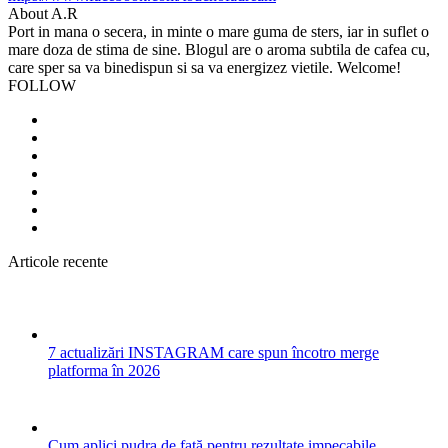
About A.R
Port in mana o secera, in minte o mare guma de sters, iar in suflet o
mare doza de stima de sine. Blogul are o aroma subtila de cafea cu,
care sper sa va binedispun si sa va energizez vietile. Welcome!
FOLLOW
Articole recente
7 actualizări INSTAGRAM care spun încotro merge
platforma în 2026
Cum aplici pudra de față pentru rezultate impecabile