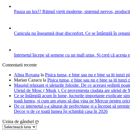
Pauza un lux!? Ritmul vieții moderne, sistemul nervos, productiv
Canicula nu înseamnă doar disconfort. Ce se întâmplă în organis
Internetul începe să semene cu un mall uriaș. Și cred că acesta 
Comentarii recente
Alina Roxana
la
Pisica tunsa, e bine sau nu e bine sa iti tunzi pi
Marian Cazacu
la
Pisica tunsa, e bine sau nu e bine sa iti tunzi 
Masajul relaxant și uleiurile folosite. De ce aceeași ședință poate
Uleiul de Mosc ( Musk ). Ce provenienta ciudata are uleiul de M
Ce se întâmplă acum în lume, lucrurile importante explicate simpl
toată lumea, și cum am ajuns să dau vina pe Mercur pentru orice
De ce internetul s-a săturat de perfecțiune și a început să premie
Decor și de ce toată lumea își schimbă casa în 2026
Uzina de gânduri ღ
Uzina