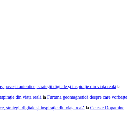
povești autentice, strategii digitale și inspirație din viața reală
la
spirație din viața reală
la
Furtuna geomagnetică despre care vorbește
 strategii digitale și inspirație din viața reală
la
Ce este Dopamine