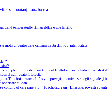
itate și importanța pauzelor reale.
m când temperaturile rămân ridicate zile la rând
este motivul pentru care oamenii caută din nou autenticitate
sica?
pisica?
 fi complet diferită de la un terapeut la altul » Touchofadream - Lifestyle, 
osc si cum poate fi folosit.
u » Touchofadream - Lifestyle, povești autentice, strategii digitale și in
 notificare ciudată
ze conținutul care pare viu » Touchofadream - Lifestyle, povești autentice,