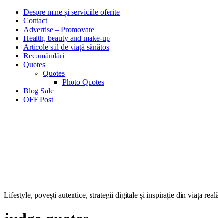
Despre mine și serviciile oferite
Contact
Advertise – Promovare
Health, beauty and make-up
Articole stil de viață sănătos
Recomăndări
Quotes
Quotes
Photo Quotes
Blog Sale
OFF Post
Lifestyle, povești autentice, strategii digitale și inspirație din viața real