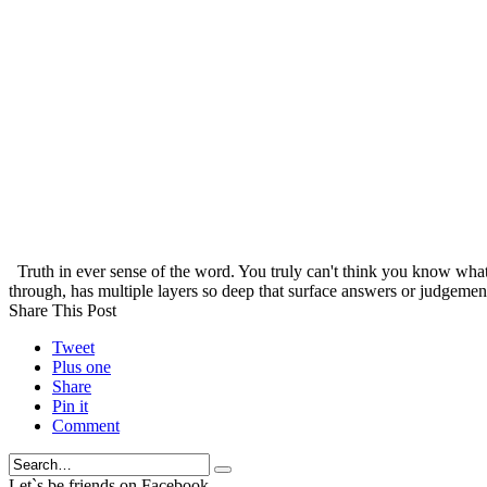
Truth in ever sense of the word. You truly can't think you know what
through, has multiple layers so deep that surface answers or judgeme
Share This Post
Tweet
Plus one
Share
Pin it
Comment
Search
Let`s be friends on Facebook