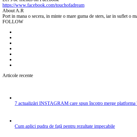
https://www.facebook.com/touchofadream
About A.R
Port in mana o secera, in minte o mare guma de sters, iar in suflet o m
FOLLOW
Articole recente
7 actualizări INSTAGRAM care spun încotro merge platforma 
Cum aplici pudra de față pentru rezultate impecabile