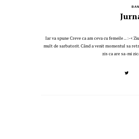
BA
Jurna
Iar va spune Creve ca am ceva cu femeile ... :-< Zi
mult de sarbatorit. Când a venit momentul sa retrai
zis ca are sa-mi zi