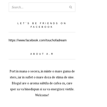
SEARCH
LET`S BE FRIENDS ON
FACEBOOK
https://www.facebook.com/touchofadream
ABOUT A.R
Port in mana o secera, in minte o mare guma de
sters, iar in suflet o mare doza de stima de sine.
Blogul are o aroma subtila de cafea cu, care
sper sa va binedispun si sa va energizez vietile.
Welcome!