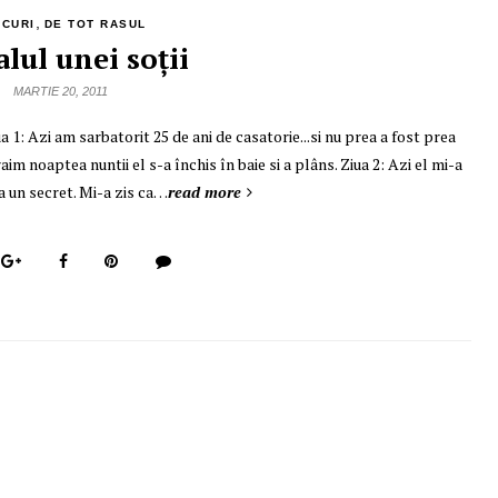
,
NCURI
DE TOT RASUL
lul unei soţii
MARTIE 20, 2011
ua 1: Azi am sarbatorit 25 de ani de casatorie...si nu prea a fost prea
m noaptea nuntii el s-a închis în baie si a plâns. Ziua 2: Azi el mi-a
ca un secret. Mi-a zis ca…
read more