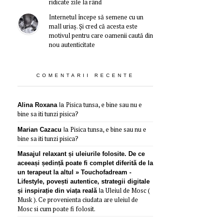
ridicate zile la rând
Internetul începe să semene cu un
mall uriaș. Și cred că acesta este
motivul pentru care oamenii caută din
nou autenticitate
COMENTARII RECENTE
Pisica tunsa, e bine sau nu e
Alina Roxana
la
bine sa iti tunzi pisica?
Pisica tunsa, e bine sau nu e
Marian Cazacu
la
bine sa iti tunzi pisica?
Masajul relaxant și uleiurile folosite. De ce
aceeași ședință poate fi complet diferită de la
un terapeut la altul » Touchofadream -
Lifestyle, povești autentice, strategii digitale
Uleiul de Mosc (
și inspirație din viața reală
la
Musk ). Ce provenienta ciudata are uleiul de
Mosc si cum poate fi folosit.