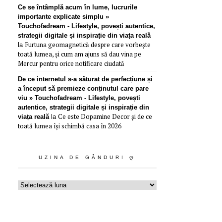
Ce se întâmplă acum în lume, lucrurile
importante explicate simplu »
Touchofadream - Lifestyle, povești autentice,
strategii digitale și inspirație din viața reală
Furtuna geomagnetică despre care vorbește
la
toată lumea, și cum am ajuns să dau vina pe
Mercur pentru orice notificare ciudată
De ce internetul s-a săturat de perfecțiune și
a început să premieze conținutul care pare
viu » Touchofadream - Lifestyle, povești
autentice, strategii digitale și inspirație din
Ce este Dopamine Decor și de ce
viața reală
la
toată lumea își schimbă casa în 2026
UZINA DE GÂNDURI Ღ
Uzina
de
gânduri
ღ