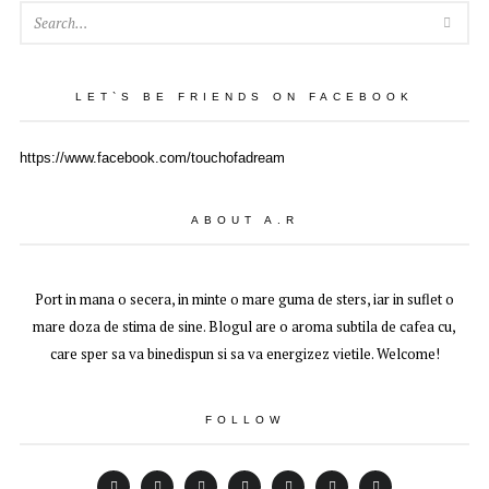
SEA
LET`S BE FRIENDS ON FACEBOOK
https://www.facebook.com/touchofadream
ABOUT A.R
Port in mana o secera, in minte o mare guma de sters, iar in suflet o
mare doza de stima de sine. Blogul are o aroma subtila de cafea cu,
care sper sa va binedispun si sa va energizez vietile. Welcome!
FOLLOW