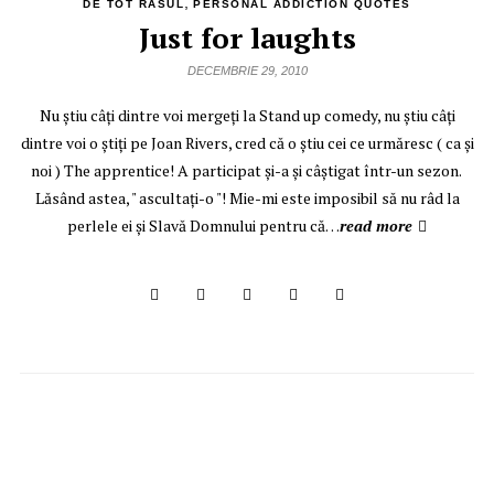
,
DE TOT RASUL
PERSONAL ADDICTION QUOTES
Just for laughts
DECEMBRIE 29, 2010
Nu ştiu câţi dintre voi mergeţi la Stand up comedy, nu ştiu câţi
dintre voi o ştiţi pe Joan Rivers, cred că o ştiu cei ce urmăresc ( ca şi
noi ) The apprentice! A participat şi-a şi câştigat într-un sezon.
Lăsând astea, " ascultaţi-o "! Mie-mi este imposibil să nu râd la
perlele ei şi Slavă Domnului pentru că…
read more