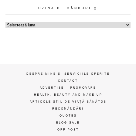
UZINA DE GÂNDURI Ღ
Uzina
de
gânduri
ღ
DESPRE MINE ȘI SERVICIILE OFERITE
CONTACT
ADVERTISE – PROMOVARE
HEALTH, BEAUTY AND MAKE-UP
ARTICOLE STIL DE VIAȚĂ SĂNĂTOS
RECOMĂNDĂRI
QUOTES
BLOG SALE
OFF POST