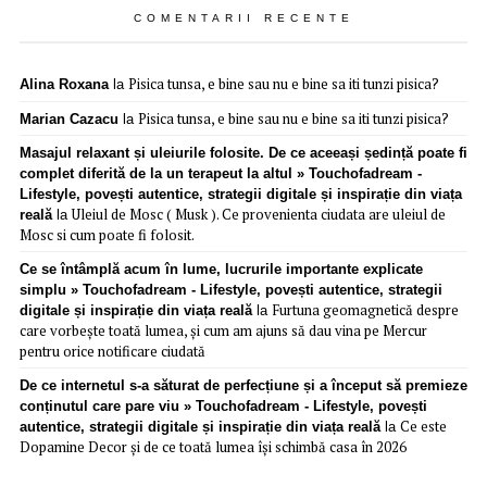
COMENTARII RECENTE
Pisica tunsa, e bine sau nu e bine sa iti tunzi pisica?
Alina Roxana
la
Pisica tunsa, e bine sau nu e bine sa iti tunzi pisica?
Marian Cazacu
la
Masajul relaxant și uleiurile folosite. De ce aceeași ședință poate fi
complet diferită de la un terapeut la altul » Touchofadream -
Lifestyle, povești autentice, strategii digitale și inspirație din viața
Uleiul de Mosc ( Musk ). Ce provenienta ciudata are uleiul de
reală
la
Mosc si cum poate fi folosit.
Ce se întâmplă acum în lume, lucrurile importante explicate
simplu » Touchofadream - Lifestyle, povești autentice, strategii
Furtuna geomagnetică despre
digitale și inspirație din viața reală
la
care vorbește toată lumea, și cum am ajuns să dau vina pe Mercur
pentru orice notificare ciudată
De ce internetul s-a săturat de perfecțiune și a început să premieze
conținutul care pare viu » Touchofadream - Lifestyle, povești
Ce este
autentice, strategii digitale și inspirație din viața reală
la
Dopamine Decor și de ce toată lumea își schimbă casa în 2026