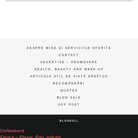
de
gânduri
ღ
DESPRE MINE ȘI SERVICIILE OFERITE
CONTACT
ADVERTISE – PROMOVARE
HEALTH, BEAUTY AND MAKE-UP
ARTICOLE STIL DE VIAȚĂ SĂNĂTOS
RECOMĂNDĂRI
QUOTES
BLOG SALE
OFF POST
BLOGROLL
DeWeekend
iDevice – iPhone, iPad, aplicatii