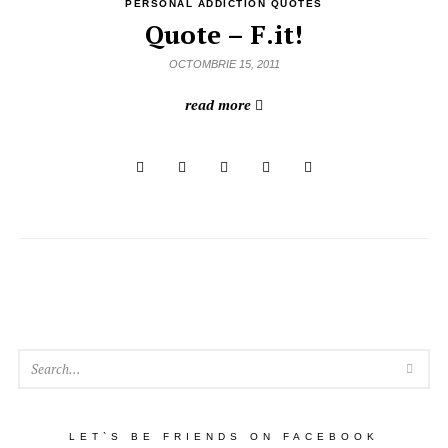
PERSONAL ADDICTION QUOTES
Quote – F.it!
OCTOMBRIE 15, 2011
read more
SEA
LET`S BE FRIENDS ON FACEBOOK