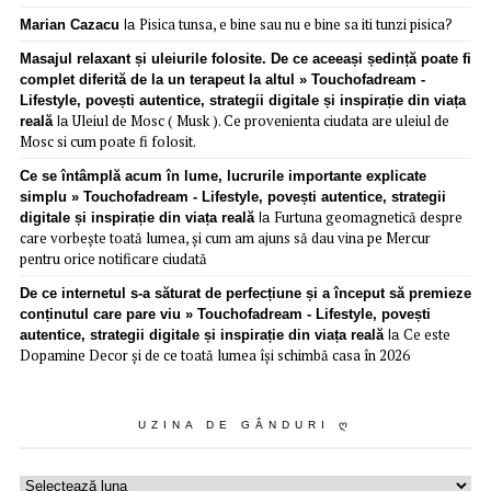
Pisica tunsa, e bine sau nu e bine sa iti tunzi pisica?
Marian Cazacu
la
Masajul relaxant și uleiurile folosite. De ce aceeași ședință poate fi
complet diferită de la un terapeut la altul » Touchofadream -
Lifestyle, povești autentice, strategii digitale și inspirație din viața
Uleiul de Mosc ( Musk ). Ce provenienta ciudata are uleiul de
reală
la
Mosc si cum poate fi folosit.
Ce se întâmplă acum în lume, lucrurile importante explicate
simplu » Touchofadream - Lifestyle, povești autentice, strategii
Furtuna geomagnetică despre
digitale și inspirație din viața reală
la
care vorbește toată lumea, și cum am ajuns să dau vina pe Mercur
pentru orice notificare ciudată
De ce internetul s-a săturat de perfecțiune și a început să premieze
conținutul care pare viu » Touchofadream - Lifestyle, povești
Ce este
autentice, strategii digitale și inspirație din viața reală
la
Dopamine Decor și de ce toată lumea își schimbă casa în 2026
UZINA DE GÂNDURI Ღ
Uzina