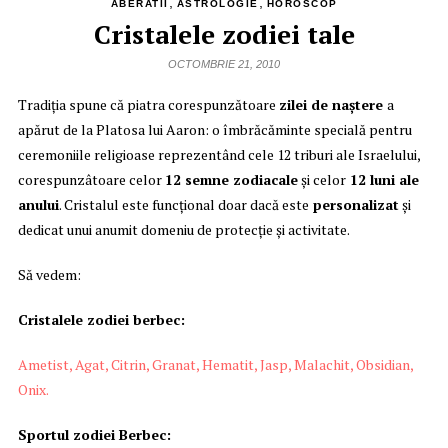
,
,
ABERATII
ASTROLOGIE
HOROSCOP
Cristalele zodiei tale
OCTOMBRIE 21, 2010
Tradiţia spune că piatra corespunzătoare
zilei de naştere
a
apărut de la Platosa lui Aaron: o îmbrăcăminte specială pentru
ceremoniile religioase reprezentând cele 12 triburi ale Israelului,
corespunzâtoare celor
12 semne zodiacale
şi celor
12 luni ale
anului
. Cristalul este funcţional doar dacă este
personalizat
şi
dedicat unui anumit domeniu de protecţie şi activitate.
Să vedem:
Cristalele zodiei berbec:
Ametist,
Agat,
Citrin,
Granat,
Hematit,
Jasp,
Malachit,
Obsidian,
Onix.
Sportul zodiei Berbec: