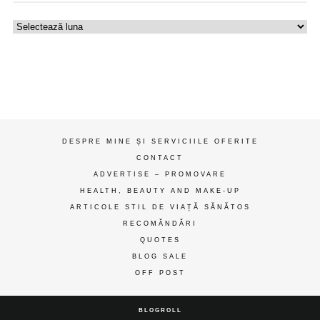
Uzina
de
gânduri
ღ
DESPRE MINE ȘI SERVICIILE OFERITE
CONTACT
ADVERTISE – PROMOVARE
HEALTH, BEAUTY AND MAKE-UP
ARTICOLE STIL DE VIAȚĂ SĂNĂTOS
RECOMĂNDĂRI
QUOTES
BLOG SALE
OFF POST
BLOGROLL