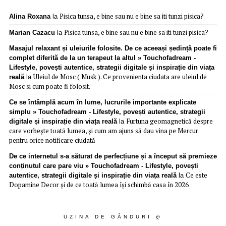
Pisica tunsa, e bine sau nu e bine sa iti tunzi pisica?
Alina Roxana
la
Pisica tunsa, e bine sau nu e bine sa iti tunzi pisica?
Marian Cazacu
la
Masajul relaxant și uleiurile folosite. De ce aceeași ședință poate fi
complet diferită de la un terapeut la altul » Touchofadream -
Lifestyle, povești autentice, strategii digitale și inspirație din viața
Uleiul de Mosc ( Musk ). Ce provenienta ciudata are uleiul de
reală
la
Mosc si cum poate fi folosit.
Ce se întâmplă acum în lume, lucrurile importante explicate
simplu » Touchofadream - Lifestyle, povești autentice, strategii
Furtuna geomagnetică despre
digitale și inspirație din viața reală
la
care vorbește toată lumea, și cum am ajuns să dau vina pe Mercur
pentru orice notificare ciudată
De ce internetul s-a săturat de perfecțiune și a început să premieze
conținutul care pare viu » Touchofadream - Lifestyle, povești
Ce este
autentice, strategii digitale și inspirație din viața reală
la
Dopamine Decor și de ce toată lumea își schimbă casa în 2026
UZINA DE GÂNDURI Ღ