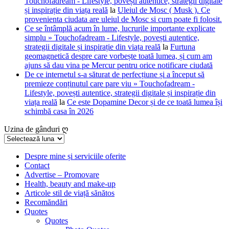
Touchofadream - Lifestyle, povești autentice, strategii digitale
și inspirație din viața reală
la
Uleiul de Mosc ( Musk ). Ce
provenienta ciudata are uleiul de Mosc si cum poate fi folosit.
Ce se întâmplă acum în lume, lucrurile importante explicate
simplu » Touchofadream - Lifestyle, povești autentice,
strategii digitale și inspirație din viața reală
la
Furtuna
geomagnetică despre care vorbește toată lumea, și cum am
ajuns să dau vina pe Mercur pentru orice notificare ciudată
De ce internetul s-a săturat de perfecțiune și a început să
premieze conținutul care pare viu » Touchofadream -
Lifestyle, povești autentice, strategii digitale și inspirație din
viața reală
la
Ce este Dopamine Decor și de ce toată lumea își
schimbă casa în 2026
Uzina de gânduri ღ
Uzina
de
gânduri
Despre mine și serviciile oferite
Contact
ღ
Advertise – Promovare
Health, beauty and make-up
Articole stil de viață sănătos
Recomăndări
Quotes
Quotes