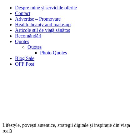
Despre mine și serviciile oferite
Contact
Advertise – Promovare
Health, beauty and make-up
Articole stil de viață sănătos
Recomăndări
Quotes
Quotes
Photo Quotes
Blog Sale
OFF Post
Lifestyle, povești autentice, strategii digitale și inspirație din viața
reală