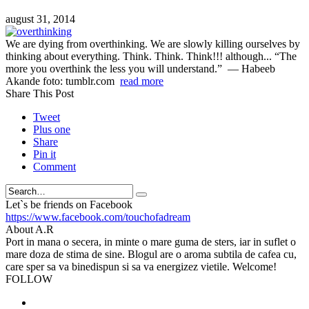
august 31, 2014
We are dying from overthinking. We are slowly killing ourselves by
thinking about everything. Think. Think. Think!!! although... “The
more you overthink the less you will understand.” ― Habeeb
Akande foto: tumblr.com
read more
Share This Post
Tweet
Plus one
Share
Pin it
Comment
Search
Let`s be friends on Facebook
https://www.facebook.com/touchofadream
About A.R
Port in mana o secera, in minte o mare guma de sters, iar in suflet o
mare doza de stima de sine. Blogul are o aroma subtila de cafea cu,
care sper sa va binedispun si sa va energizez vietile. Welcome!
FOLLOW