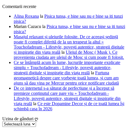
Comentarii recente
Alina Roxana
la
Pisica tunsa, e bine sau nu e bine sa iti tunzi
pisica?
Marian Cazacu
la
Pisica tunsa, e bine sau nu e bine sa iti tunzi
pisica?
Masajul relaxant și uleiurile folosite. De ce aceeași ședință
poate fi complet diferită de la un terapeut la altul »
Touchofadream - Lifestyle, povești autentice, strategii digitale
și inspirație din viața reală
la
Uleiul de Mosc ( Musk ). Ce
provenienta ciudata are uleiul de Mosc si cum poate fi folosit.
Ce se întâmplă acum în lume, lucrurile importante explicate
simplu » Touchofadream - Lifestyle, povești autentice,
strategii digitale și inspirație din viața reală
la
Furtuna
geomagnetică despre care vorbește toată lumea, și cum am
ajuns să dau vina pe Mercur pentru orice notificare ciudată
De ce internetul s-a săturat de perfecțiune și a început să
premieze conținutul care pare viu » Touchofadream -
Lifestyle, povești autentice, strategii digitale și inspirație din
viața reală
la
Ce este Dopamine Decor și de ce toată lumea își
schimbă casa în 2026
Uzina de gânduri ღ
Uzina