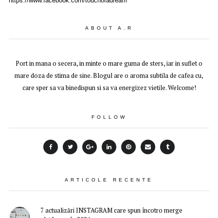
https://www.facebook.com/touchofadream
ABOUT A.R
Port in mana o secera, in minte o mare guma de sters, iar in suflet o
mare doza de stima de sine. Blogul are o aroma subtila de cafea cu,
care sper sa va binedispun si sa va energizez vietile. Welcome!
FOLLOW
ARTICOLE RECENTE
7 actualizări INSTAGRAM care spun încotro merge