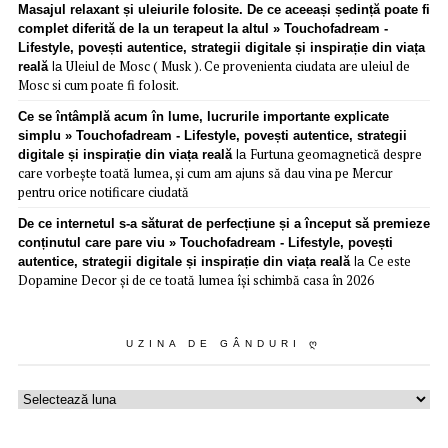
Masajul relaxant și uleiurile folosite. De ce aceeași ședință poate fi
complet diferită de la un terapeut la altul » Touchofadream -
Lifestyle, povești autentice, strategii digitale și inspirație din viața
Uleiul de Mosc ( Musk ). Ce provenienta ciudata are uleiul de
reală
la
Mosc si cum poate fi folosit.
Ce se întâmplă acum în lume, lucrurile importante explicate
simplu » Touchofadream - Lifestyle, povești autentice, strategii
Furtuna geomagnetică despre
digitale și inspirație din viața reală
la
care vorbește toată lumea, și cum am ajuns să dau vina pe Mercur
pentru orice notificare ciudată
De ce internetul s-a săturat de perfecțiune și a început să premieze
conținutul care pare viu » Touchofadream - Lifestyle, povești
Ce este
autentice, strategii digitale și inspirație din viața reală
la
Dopamine Decor și de ce toată lumea își schimbă casa în 2026
UZINA DE GÂNDURI Ღ
Uzina
de
gânduri