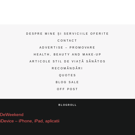
ღ
DESPRE MINE ȘI SERVICIILE OFERITE
CONTACT
ADVERTISE – PROMOVARE
HEALTH, BEAUTY AND MAKE-UP
ARTICOLE STIL DE VIAȚĂ SĂNĂTOS
RECOMĂNDĂRI
QUOTES
BLOG SALE
OFF POST
BLOGROLL
DeWeekend
iDevice – iPhone, iPad, aplicatii