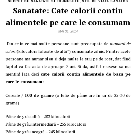
,
SECRET DE SANATATE SI FRUMUSETE
STIL DE VIATA SANATOS
Sanatate: Cate calorii contin
alimentele pe care le consumam
MAI 31, 2014
Din ce in ce mai multe persoane sunt preocupate de
numarul de
calorii
(kilocalorii folosite de altii*) consumate zilnic. Printre acele
persoane ma numar si eu si deja multe le stiu pe de rost, dat fiind
faptul ca fac asta de aproape 3 ani. Si da, astfel reusesc sa ma
mentin! Iata deci
cate calorii contin alimentele de baza pe
care le consumam:
Cereale /
100 de grame
(o felie de pâine are în jur de 25-30 de
grame)
Pâine de grâu albă – 282 kilocalorii
Pâine de grâu intermediară – 255 kilocalorii
Pâine de grâu neagră – 245 kilocalorii