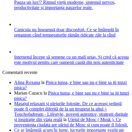
Pauza un lux!? Ritmul vieții moderne, sistemul nervos,
productivitate și importanța pauzelor reale.
Canicula nu înseamnă doar disconfort. Ce se întâmplă în
organism când temperaturile rămân ridicate zile la rând
Internetul începe să semene cu un mall uriaș. Și cred că acesta
este motivul pentru care oamenii caută din nou autenticitate
Comentarii recente
Alina Roxana
la
Pisica tunsa, e bine sau nu e bine sa iti tunzi
pisica?
Marian Cazacu
la
Pisica tunsa, e bine sau nu e bine sa iti tunzi
pisica?
Masajul relaxant și uleiurile folosite. De ce aceeași ședință
poate fi complet diferită de la un terapeut la altul »
Touchofadream - Lifestyle, povești autentice, strategii digitale
și inspirație din viața reală
la
Uleiul de Mosc ( Musk ). Ce
provenienta ciudata are uleiul de Mosc si cum poate fi folosit.
Ce se întâmplă acum în lume, lucrurile importante explicate