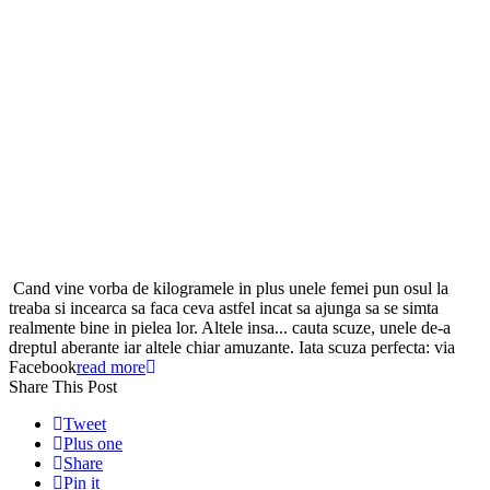
Cand vine vorba de kilogramele in plus unele femei pun osul la
treaba si incearca sa faca ceva astfel incat sa ajunga sa se simta
realmente bine in pielea lor. Altele insa... cauta scuze, unele de-a
dreptul aberante iar altele chiar amuzante. Iata scuza perfecta: via
Facebook
read more
Share This Post
Tweet
Plus one
Share
Pin it