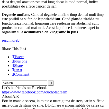
daca degetul aratator este mai lung decat in mod normal, indica
posibilitatea de a face cancer de san.
Degetele umflate.
Cand ai degetele umflate timp de mai mult timp,
este posibil sa suferi de
hipotiroidism
. Cand
glanda tiroida
nu
functioneaza normal, hormonii care regleaza metabolismul sunt
produsi in cantitati mai mici. Acest fapt duce la retinerea apei in
organism si la
acumularea de kilograme in plus
.
read more
Share This Post
Tweet
Plus one
Share
Pin it
Comment
Search
Let`s be friends on Facebook
https://www.facebook.com/touchofadream
About A.R
Port in mana o secera, in minte o mare guma de sters, iar in suflet o
mare doza de stima de sine. Blogul are o aroma subtila de cafea cu,