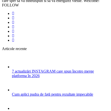
care sper sa va binedispun si sa va energizez vietile. Welcome!
FOLLOW
Articole recente
7 actualizări INSTAGRAM care spun încotro merge
platforma în 2026
Cum aplici pudra de față pentru rezultate impecabile