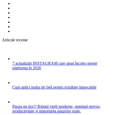
Articole recente
7 actualizări INSTAGRAM care spun încotro merge
platforma în 2026
Cum aplici pudra de față pentru rezultate impecabile
Pauza un lux!? Ritmul vieții moderne, sistemul nervos,
productivitate și importanța pauzelor reale.