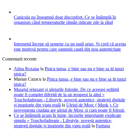
Canicula nu înseamnă doar disconfort. Ce se întâmplă în
organism când temperaturile rămân ridicate zile la rând
Internetul începe să semene cu un mall uriaș. Și cred că acesta
este motivul pentru care oamenii caută din nou autenticitate
Comentarii recente
Alina Roxana
la
Pisica tunsa, e bine sau nu e bine sa iti tunzi
pisica?
Marian Cazacu
la
Pisica tunsa, e bine sau nu e bine sa iti tunzi
pisica?
Masajul relaxant și uleiurile folosite. De ce aceeași ședință
poate fi complet diferită de la un terapeut la altul »
Touchofadream - Lifestyle, povești autentice, strategii digitale
și inspirație din viața reală
la
Uleiul de Mosc ( Musk ). Ce
provenienta ciudata are uleiul de Mosc si cum poate fi folosit.
Ce se întâmplă acum în lume, lucrurile importante explicate
simplu » Touchofadream - Lifestyle, povești autentice,
strategii digitale și inspirație din viața reală
la
Furtuna