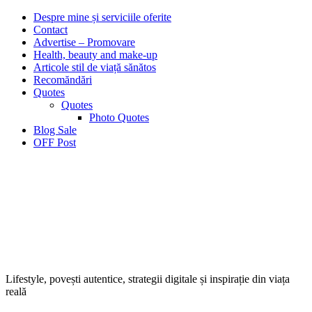
Despre mine și serviciile oferite
Contact
Advertise – Promovare
Health, beauty and make-up
Articole stil de viață sănătos
Recomăndări
Quotes
Quotes
Photo Quotes
Blog Sale
OFF Post
Lifestyle, povești autentice, strategii digitale și inspirație din viața
reală