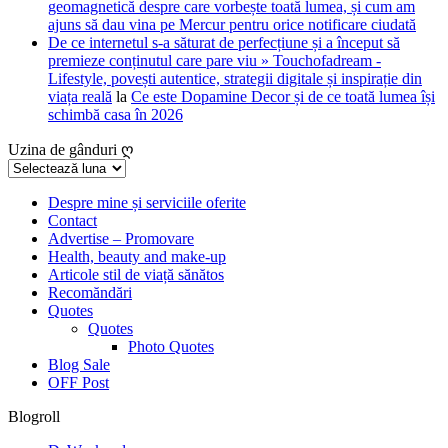
geomagnetică despre care vorbește toată lumea, și cum am
ajuns să dau vina pe Mercur pentru orice notificare ciudată
De ce internetul s-a săturat de perfecțiune și a început să
premieze conținutul care pare viu » Touchofadream -
Lifestyle, povești autentice, strategii digitale și inspirație din
viața reală
la
Ce este Dopamine Decor și de ce toată lumea își
schimbă casa în 2026
Uzina de gânduri ღ
Uzina
de
gânduri
Despre mine și serviciile oferite
Contact
ღ
Advertise – Promovare
Health, beauty and make-up
Articole stil de viață sănătos
Recomăndări
Quotes
Quotes
Photo Quotes
Blog Sale
OFF Post
Blogroll