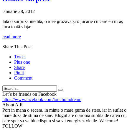
ianuarie 28, 2012
Iată o surpriză inedită, o idee grozavă şi o jucărie cu care eu m-aş
juca toată viaţa:
read more
Share This Post
Tweet
Plus one
Share
Pin it
Comment
Search
Let`s be friends on Facebook
https://www.facebook.com/touchofadream
About A.R
Port in mana o secera, in minte o mare guma de sters, iar in suflet o
mare doza de stima de sine. Blogul are o aroma subtila de cafea cu,
care sper sa va binedispun si sa va energizez vietile. Welcome!
FOLLOW