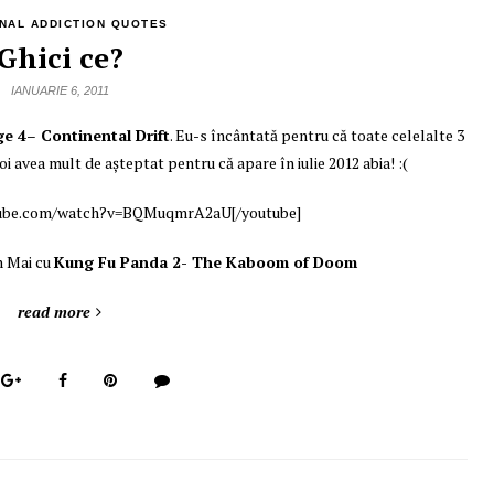
NAL ADDICTION QUOTES
Ghici ce?
IANUARIE 6, 2011
ge 4
–
Continental Drift
. Eu-s încântată pentru că toate celelalte 3
oi avea mult de aşteptat pentru că apare în iulie 2012 abia! :(
utube.com/watch?v=BQMuqmrA2aU[/youtube]
n Mai cu
Kung Fu Panda 2- The Kaboom of Doom
read more