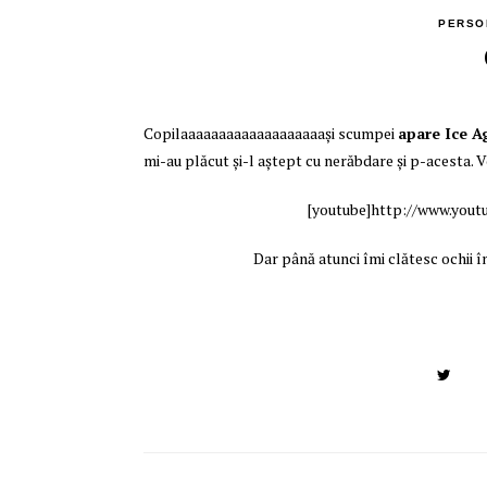
PERSO
Copilaaaaaaaaaaaaaaaaaaaşi scumpei
apare Ice A
mi-au plăcut şi-l aştept cu nerăbdare şi p-acesta. V
[youtube]http://www.yo
Dar până atunci îmi clătesc ochii î