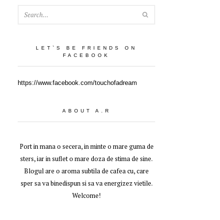
SEARCH
LET`S BE FRIENDS ON
FACEBOOK
https://www.facebook.com/touchofadream
ABOUT A.R
Port in mana o secera, in minte o mare guma de
sters, iar in suflet o mare doza de stima de sine.
Blogul are o aroma subtila de cafea cu, care
sper sa va binedispun si sa va energizez vietile.
Welcome!