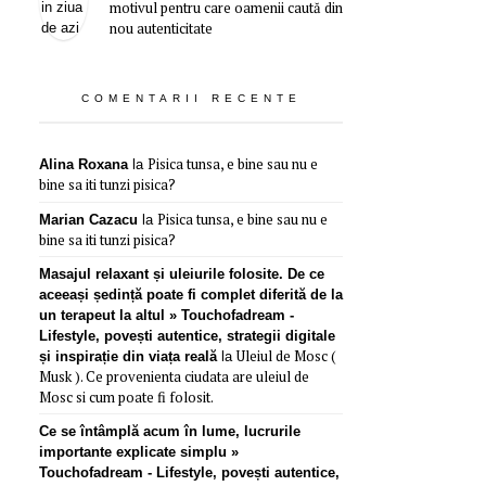
motivul pentru care oamenii caută din
nou autenticitate
COMENTARII RECENTE
Pisica tunsa, e bine sau nu e
Alina Roxana
la
bine sa iti tunzi pisica?
Pisica tunsa, e bine sau nu e
Marian Cazacu
la
bine sa iti tunzi pisica?
Masajul relaxant și uleiurile folosite. De ce
aceeași ședință poate fi complet diferită de la
un terapeut la altul » Touchofadream -
Lifestyle, povești autentice, strategii digitale
Uleiul de Mosc (
și inspirație din viața reală
la
Musk ). Ce provenienta ciudata are uleiul de
Mosc si cum poate fi folosit.
Ce se întâmplă acum în lume, lucrurile
importante explicate simplu »
Touchofadream - Lifestyle, povești autentice,