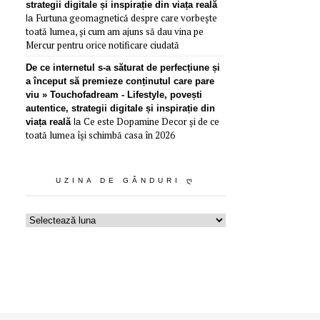
strategii digitale și inspirație din viața reală
Furtuna geomagnetică despre care vorbește
la
toată lumea, și cum am ajuns să dau vina pe
Mercur pentru orice notificare ciudată
De ce internetul s-a săturat de perfecțiune și
a început să premieze conținutul care pare
viu » Touchofadream - Lifestyle, povești
autentice, strategii digitale și inspirație din
Ce este Dopamine Decor și de ce
viața reală
la
toată lumea își schimbă casa în 2026
UZINA DE GÂNDURI Ღ
Uzina
de
gânduri
ღ