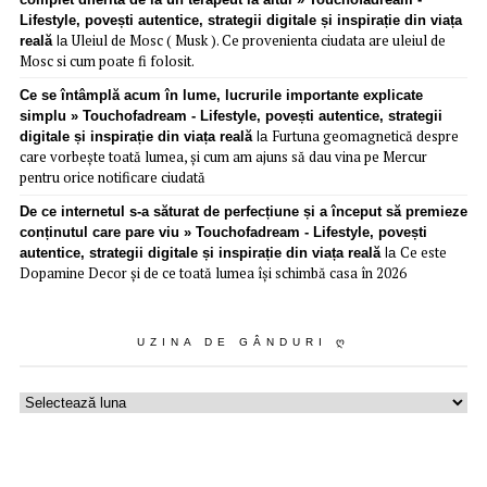
Lifestyle, povești autentice, strategii digitale și inspirație din viața
Uleiul de Mosc ( Musk ). Ce provenienta ciudata are uleiul de
reală
la
Mosc si cum poate fi folosit.
Ce se întâmplă acum în lume, lucrurile importante explicate
simplu » Touchofadream - Lifestyle, povești autentice, strategii
Furtuna geomagnetică despre
digitale și inspirație din viața reală
la
care vorbește toată lumea, și cum am ajuns să dau vina pe Mercur
pentru orice notificare ciudată
De ce internetul s-a săturat de perfecțiune și a început să premieze
conținutul care pare viu » Touchofadream - Lifestyle, povești
Ce este
autentice, strategii digitale și inspirație din viața reală
la
Dopamine Decor și de ce toată lumea își schimbă casa în 2026
UZINA DE GÂNDURI Ღ
Uzina
de
gânduri
ღ