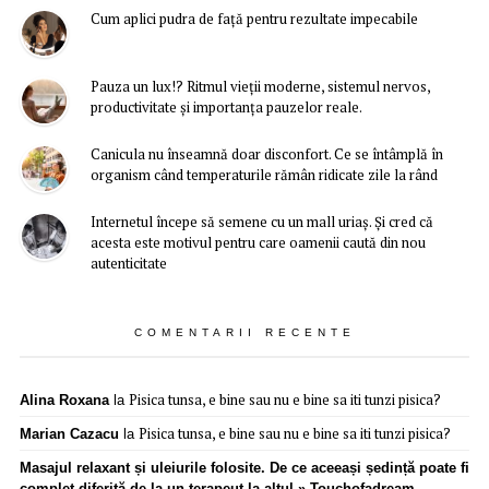
Cum aplici pudra de față pentru rezultate impecabile
Pauza un lux!? Ritmul vieții moderne, sistemul nervos,
productivitate și importanța pauzelor reale.
Canicula nu înseamnă doar disconfort. Ce se întâmplă în
organism când temperaturile rămân ridicate zile la rând
Internetul începe să semene cu un mall uriaș. Și cred că
acesta este motivul pentru care oamenii caută din nou
autenticitate
COMENTARII RECENTE
Pisica tunsa, e bine sau nu e bine sa iti tunzi pisica?
Alina Roxana
la
Pisica tunsa, e bine sau nu e bine sa iti tunzi pisica?
Marian Cazacu
la
Masajul relaxant și uleiurile folosite. De ce aceeași ședință poate fi
complet diferită de la un terapeut la altul » Touchofadream -