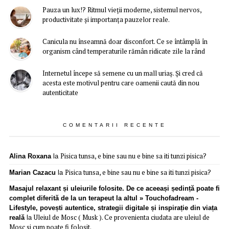
Pauza un lux!? Ritmul vieții moderne, sistemul nervos,
productivitate și importanța pauzelor reale.
Canicula nu înseamnă doar disconfort. Ce se întâmplă în
organism când temperaturile rămân ridicate zile la rând
Internetul începe să semene cu un mall uriaș. Și cred că
acesta este motivul pentru care oamenii caută din nou
autenticitate
COMENTARII RECENTE
Pisica tunsa, e bine sau nu e bine sa iti tunzi pisica?
Alina Roxana
la
Pisica tunsa, e bine sau nu e bine sa iti tunzi pisica?
Marian Cazacu
la
Masajul relaxant și uleiurile folosite. De ce aceeași ședință poate fi
complet diferită de la un terapeut la altul » Touchofadream -
Lifestyle, povești autentice, strategii digitale și inspirație din viața
Uleiul de Mosc ( Musk ). Ce provenienta ciudata are uleiul de
reală
la
Mosc si cum poate fi folosit.