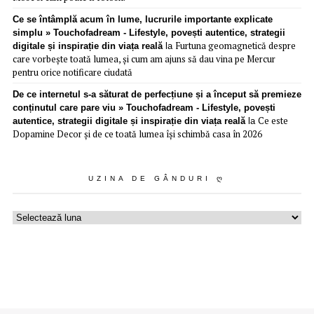
Ce se întâmplă acum în lume, lucrurile importante explicate
simplu » Touchofadream - Lifestyle, povești autentice, strategii
Furtuna geomagnetică despre
digitale și inspirație din viața reală
la
care vorbește toată lumea, și cum am ajuns să dau vina pe Mercur
pentru orice notificare ciudată
De ce internetul s-a săturat de perfecțiune și a început să premieze
conținutul care pare viu » Touchofadream - Lifestyle, povești
Ce este
autentice, strategii digitale și inspirație din viața reală
la
Dopamine Decor și de ce toată lumea își schimbă casa în 2026
UZINA DE GÂNDURI Ღ
Uzina
de
gânduri
ღ