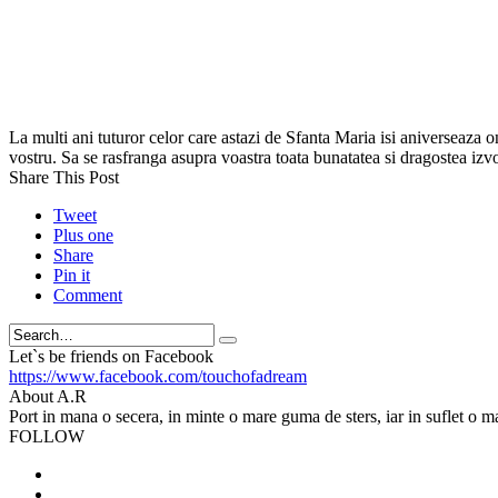
La multi ani tuturor celor care astazi de Sfanta Maria isi aniverseaza 
vostru. Sa se rasfranga asupra voastra toata bunatatea si dragostea iz
Share This Post
Tweet
Plus one
Share
Pin it
Comment
Search
Let`s be friends on Facebook
https://www.facebook.com/touchofadream
About A.R
Port in mana o secera, in minte o mare guma de sters, iar in suflet o m
FOLLOW