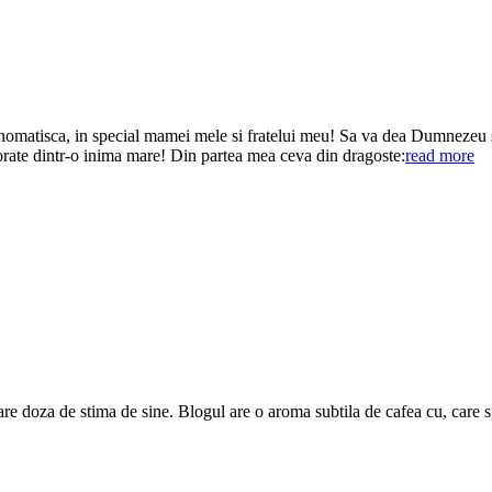
onomatisca, in special mamei mele si fratelui meu! Sa va dea Dumnezeu san
vorate dintr-o inima mare! Din partea mea ceva din dragoste:
read more
are doza de stima de sine. Blogul are o aroma subtila de cafea cu, care 