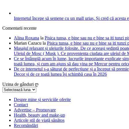
Internetul începe să semene cu un mall uriaș. Și cred că acesta 
Comentarii recente
Alina Roxana
la
Pisica tunsa, e bine sau nu e bine sa iti tunzi pi
Marian Cazacu
la
Pisica tunsa, e bine sau nu e bine sa iti tunzi 
Masajul relaxant și uleiurile folosite. De ce aceeași ședință poate
Uleiul de Mosc ( Musk ). Ce provenienta ciudata are uleiul de M
Ce se întâmplă acum în lume, lucrurile importante explicate simpl
toată lumea, și cum am ajuns să dau vina pe Mercur pentru orice
De ce internetul s-a săturat de perfecțiune și a început să premie
Decor și de ce toată lumea își schimbă casa în 2026
Uzina de gânduri ღ
Uzina
de
gânduri
Despre mine și serviciile oferite
Contact
ღ
Advertise – Promovare
Health, beauty and make-up
Articole stil de viață sănătos
Recomăndări