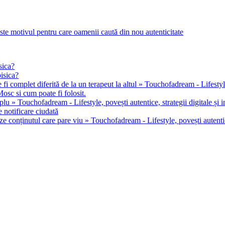
este motivul pentru care oamenii caută din nou autenticitate
sica?
pisica?
 fi complet diferită de la un terapeut la altul » Touchofadream - Lifestyle, 
osc si cum poate fi folosit.
u » Touchofadream - Lifestyle, povești autentice, strategii digitale și in
 notificare ciudată
ze conținutul care pare viu » Touchofadream - Lifestyle, povești autentice,