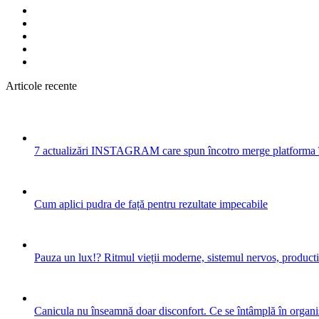
Articole recente
7 actualizări INSTAGRAM care spun încotro merge platforma 
Cum aplici pudra de față pentru rezultate impecabile
Pauza un lux!? Ritmul vieții moderne, sistemul nervos, productiv
Canicula nu înseamnă doar disconfort. Ce se întâmplă în organis