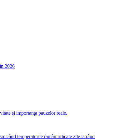
în 2026
itate și importanța pauzelor reale.
m când temperaturile rămân ridicate zile la rând