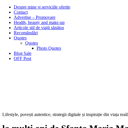
Despre mine și serviciile oferite
Contact
Advertise – Promovare
Health, beauty and make-up
Articole stil de viață sănătos
Recomăndări
Quotes
Quotes
Photo Quotes
Blog Sale
OFF Post
Lifestyle, povești autentice, strategii digitale și inspirație din viața real