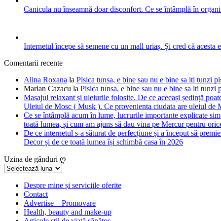
Canicula nu înseamnă doar disconfort. Ce se întâmplă în organis
Internetul începe să semene cu un mall uriaș. Și cred că acesta 
Comentarii recente
Alina Roxana
la
Pisica tunsa, e bine sau nu e bine sa iti tunzi pi
Marian Cazacu
la
Pisica tunsa, e bine sau nu e bine sa iti tunzi 
Masajul relaxant și uleiurile folosite. De ce aceeași ședință poate
Uleiul de Mosc ( Musk ). Ce provenienta ciudata are uleiul de M
Ce se întâmplă acum în lume, lucrurile importante explicate simpl
toată lumea, și cum am ajuns să dau vina pe Mercur pentru orice
De ce internetul s-a săturat de perfecțiune și a început să premie
Decor și de ce toată lumea își schimbă casa în 2026
Uzina de gânduri ღ
Uzina
de
gânduri
Despre mine și serviciile oferite
Contact
ღ
Advertise – Promovare
Health, beauty and make-up
Articole stil de viață sănătos