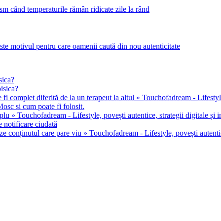
m când temperaturile rămân ridicate zile la rând
este motivul pentru care oamenii caută din nou autenticitate
sica?
pisica?
 fi complet diferită de la un terapeut la altul » Touchofadream - Lifestyle, 
osc si cum poate fi folosit.
u » Touchofadream - Lifestyle, povești autentice, strategii digitale și in
 notificare ciudată
ze conținutul care pare viu » Touchofadream - Lifestyle, povești autentice,