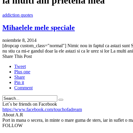
la multi ani prietena mea
addiction quotes
Mihaelele mele speciale
noiembrie 8, 2014
[dropcap custom_class="normal"] Nimic nou in faptul ca astazi sunt Sfint
nu stiu ca mi-e gandul doar la ele astazi si ca le urez si lor La multi an
Share This Post
Tweet
Plus one
Share
Pin it
Comment
Search
Let`s be friends on Facebook
https://www.facebook.com/touchofadream
About A.R
Port in mana o secera, in minte o mare guma de sters, iar in suflet o m
FOLLOW