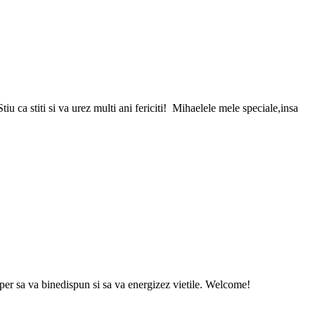
u ca stiti si va urez multi ani fericiti! Mihaelele mele speciale,insa
sper sa va binedispun si sa va energizez vietile. Welcome!