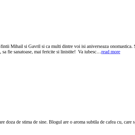
ii Mihail si Gavril si ca multi dintre voi isi aniverseaza onomastica. Sti
i, sa fie sanatoase, mai fericite si linistite! Va iubesc…
read more
are doza de stima de sine. Blogul are o aroma subtila de cafea cu, care 