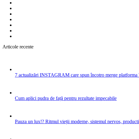
Articole recente
7 actualizări INSTAGRAM care spun încotro merge platforma 
Cum aplici pudra de față pentru rezultate impecabile
Pauza un lux!? Ritmul vieții moderne, sistemul nervos, productiv