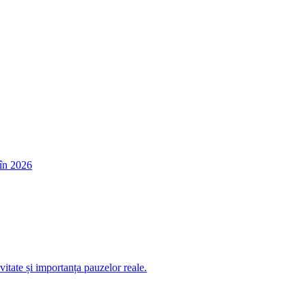
în 2026
itate și importanța pauzelor reale.