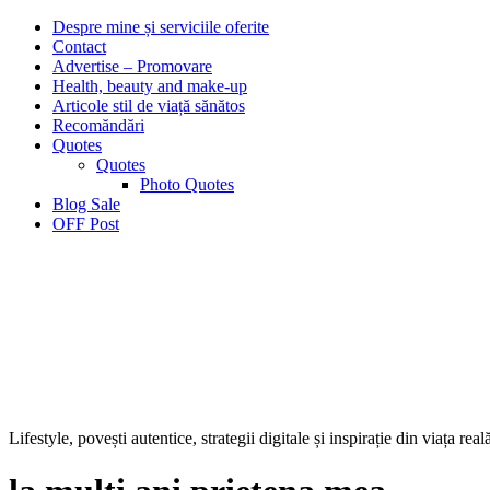
Despre mine și serviciile oferite
Contact
Advertise – Promovare
Health, beauty and make-up
Articole stil de viață sănătos
Recomăndări
Quotes
Quotes
Photo Quotes
Blog Sale
OFF Post
Lifestyle, povești autentice, strategii digitale și inspirație din viața real