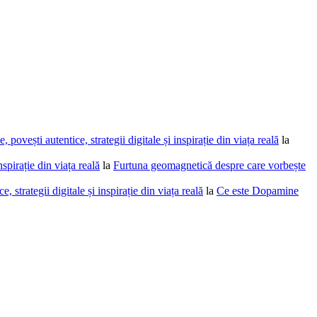
povești autentice, strategii digitale și inspirație din viața reală
la
spirație din viața reală
la
Furtuna geomagnetică despre care vorbește
 strategii digitale și inspirație din viața reală
la
Ce este Dopamine