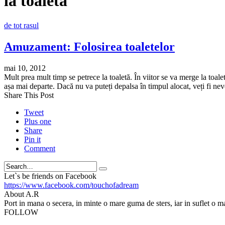
la toaleta
de tot rasul
Amuzament: Folosirea toaletelor
mai 10, 2012
Mult prea mult timp se petrece la toaletă. În viitor se va merge la toal
așa mai departe. Dacă nu va puteți depalsa în timpul alocat, veți fi nev
Share This Post
Tweet
Plus one
Share
Pin it
Comment
Search
Let`s be friends on Facebook
https://www.facebook.com/touchofadream
About A.R
Port in mana o secera, in minte o mare guma de sters, iar in suflet o m
FOLLOW