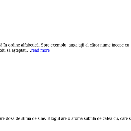
etă în ordine alfabetică. Spre exemplu: angajații al căror nume începe cu 
oiți să așteptați…
read more
are doza de stima de sine. Blogul are o aroma subtila de cafea cu, care 