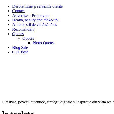
Despre mine și serviciile oferite
Contact
Advertise – Promovare
Health, beauty and make-up
Articole stil de viață sănătos
Recomăndări
Quotes
Quotes
Photo Quotes
Blog Sale
OFF Post
Lifestyle, povești autentice, strategii digitale și inspirație din viața real