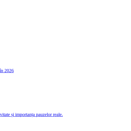
în 2026
itate și importanța pauzelor reale.