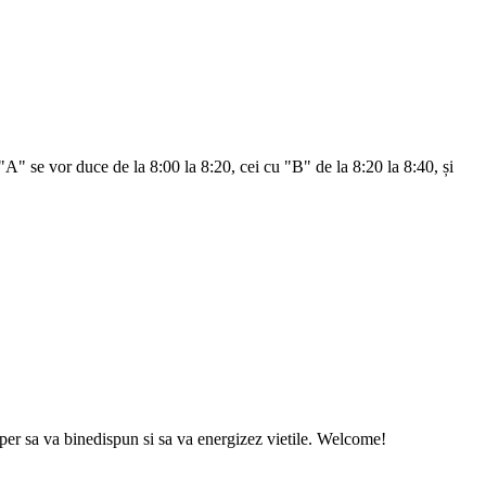
"A" se vor duce de la 8:00 la 8:20, cei cu "B" de la 8:20 la 8:40, și
sper sa va binedispun si sa va energizez vietile. Welcome!