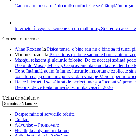
Canicula nu înseamnă doar disconfort. Ce se întâmplă în organis
Internetul începe să semene cu un mall uriaș. Și cred că acesta 
Comentarii recente
Alina Roxana
la
Pisica tunsa, e bine sau nu e bine sa iti tunzi pi
Marian Cazacu
la
Pisica tunsa, e bine sau nu e bine sa iti tunzi 
Masajul relaxant și uleiurile folosite. De ce aceeași ședință poate
Uleiul de Mosc ( Musk ). Ce provenienta ciudata are uleiul de M
Ce se întâmplă acum în lume, lucrurile importante explicate simpl
toată lumea, și cum am ajuns să dau vina pe Mercur pentru orice
De ce internetul s-a săturat de perfecțiune și a început să premie
Decor și de ce toată lumea își schimbă casa în 2026
Uzina de gânduri ღ
Uzina
de
gânduri
Despre mine și serviciile oferite
Contact
ღ
Advertise – Promovare
Health, beauty and make-up
Articole stil de viață sănătos