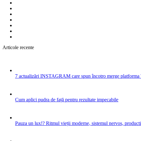
Articole recente
7 actualizări INSTAGRAM care spun încotro merge platforma 
Cum aplici pudra de față pentru rezultate impecabile
Pauza un lux!? Ritmul vieții moderne, sistemul nervos, productiv