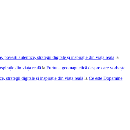
povești autentice, strategii digitale și inspirație din viața reală
la
spirație din viața reală
la
Furtuna geomagnetică despre care vorbește
 strategii digitale și inspirație din viața reală
la
Ce este Dopamine