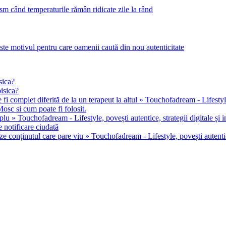
m când temperaturile rămân ridicate zile la rând
este motivul pentru care oamenii caută din nou autenticitate
sica?
pisica?
 fi complet diferită de la un terapeut la altul » Touchofadream - Lifestyle, 
osc si cum poate fi folosit.
u » Touchofadream - Lifestyle, povești autentice, strategii digitale și in
 notificare ciudată
ze conținutul care pare viu » Touchofadream - Lifestyle, povești autentice,