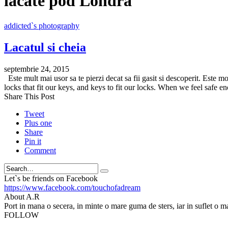
lacate pod Londra
addicted`s photography
Lacatul si cheia
septembrie 24, 2015
Este mult mai usor sa te pierzi decat sa fii gasit si descoperit. Este m
locks that fit our keys, and keys to fit our locks. When we feel safe 
Share This Post
Tweet
Plus one
Share
Pin it
Comment
Search
Let`s be friends on Facebook
https://www.facebook.com/touchofadream
About A.R
Port in mana o secera, in minte o mare guma de sters, iar in suflet o m
FOLLOW