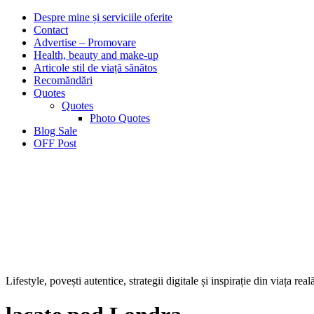
Despre mine și serviciile oferite
Contact
Advertise – Promovare
Health, beauty and make-up
Articole stil de viață sănătos
Recomăndări
Quotes
Quotes
Photo Quotes
Blog Sale
OFF Post
Lifestyle, povești autentice, strategii digitale și inspirație din viața real