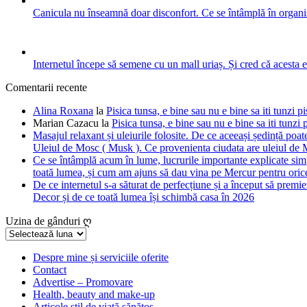
Canicula nu înseamnă doar disconfort. Ce se întâmplă în organis
Internetul începe să semene cu un mall uriaș. Și cred că acesta 
Comentarii recente
Alina Roxana
la
Pisica tunsa, e bine sau nu e bine sa iti tunzi pi
Marian Cazacu
la
Pisica tunsa, e bine sau nu e bine sa iti tunzi 
Masajul relaxant și uleiurile folosite. De ce aceeași ședință poate
Uleiul de Mosc ( Musk ). Ce provenienta ciudata are uleiul de M
Ce se întâmplă acum în lume, lucrurile importante explicate simpl
toată lumea, și cum am ajuns să dau vina pe Mercur pentru orice
De ce internetul s-a săturat de perfecțiune și a început să premie
Decor și de ce toată lumea își schimbă casa în 2026
Uzina de gânduri ღ
Uzina
de
gânduri
Despre mine și serviciile oferite
Contact
ღ
Advertise – Promovare
Health, beauty and make-up
Articole stil de viață sănătos