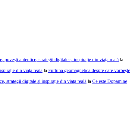
povești autentice, strategii digitale și inspirație din viața reală
la
spirație din viața reală
la
Furtuna geomagnetică despre care vorbește
 strategii digitale și inspirație din viața reală
la
Ce este Dopamine