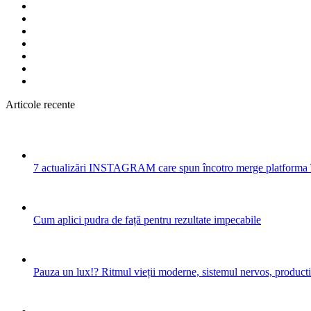
Articole recente
7 actualizări INSTAGRAM care spun încotro merge platforma 
Cum aplici pudra de față pentru rezultate impecabile
Pauza un lux!? Ritmul vieții moderne, sistemul nervos, productiv