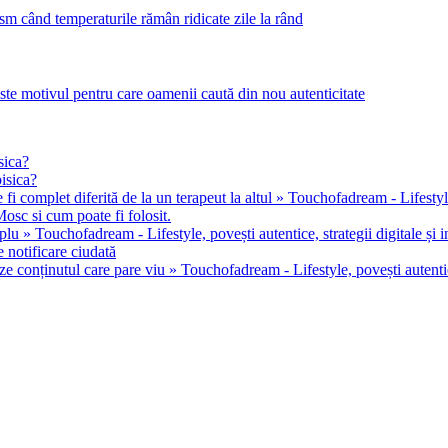
m când temperaturile rămân ridicate zile la rând
este motivul pentru care oamenii caută din nou autenticitate
sica?
pisica?
 fi complet diferită de la un terapeut la altul » Touchofadream - Lifestyle, 
osc si cum poate fi folosit.
u » Touchofadream - Lifestyle, povești autentice, strategii digitale și in
 notificare ciudată
ze conținutul care pare viu » Touchofadream - Lifestyle, povești autentice,