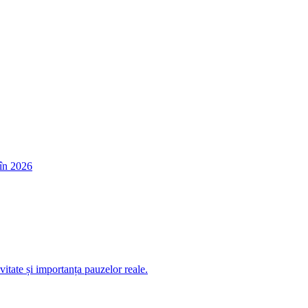
în 2026
itate și importanța pauzelor reale.