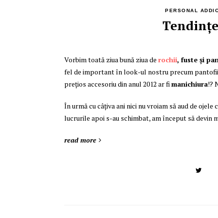
PERSONAL ADDI
Tendinţe
Vorbim toată ziua bună ziua de
rochii
, fuste și pa
fel de important în look-ul nostru precum pantofii, r
prețios accesoriu din anul 2012 ar fi
manichiura
!? 
În urmă cu câţiva ani nici nu vroiam să aud de ojele
lucrurile apoi s-au schimbat, am început să devin ma
read more