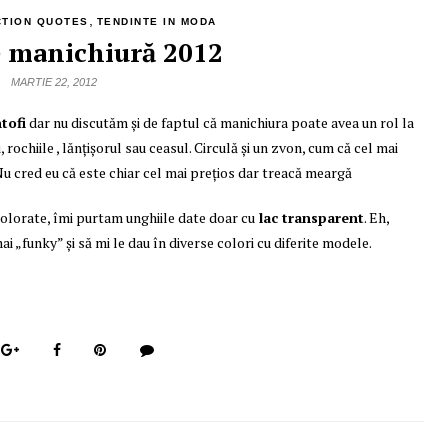
,
CTION QUOTES
TENDINTE IN MODA
 manichiură 2012
MARTIE 22, 2012
ntofi
dar nu discutăm și de faptul că manichiura poate avea un rol la
ochiile , lănțișorul sau ceasul. Circulă și un zvon, cum că cel mai
Nu cred eu că este chiar cel mai prețios dar treacă meargă
 colorate, îmi purtam unghiile date doar cu
lac transparent
. Eh,
i „funky” și să mi le dau în diverse colori cu diferite modele.