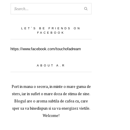
SEARCH
LET`S BE FRIENDS ON
FACEBOOK
https://www.facebook.com/touchofadream
ABOUT A.R
Port in mana o secera, in minte o mare guma de
sters, iar in suflet o mare doza de stima de sine.
Blogul are o aroma subtila de cafea cu, care
sper sa va binedispun si sa va energizez vietile.
Welcome!