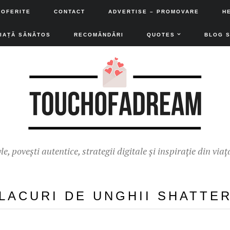
 OFERITE
CONTACT
ADVERTISE – PROMOVARE
H
VIAȚĂ SĂNĂTOS
RECOMĂNDĂRI
QUOTES
BLOG 
yle, povești autentice, strategii digitale și inspirație din viaț
LACURI DE UNGHII SHATTE