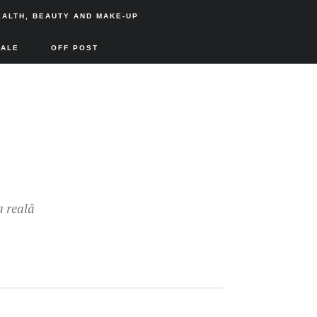
EALTH, BEAUTY AND MAKE-UP
SALE
OFF POST
a reală
R