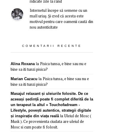
ridicate zile la rând
Internetul începe să semene cu un
mall uriaș. Și cred că acesta este
motivul pentru care oamenii caută din
nou autenticitate
COMENTARII RECENTE
Pisica tunsa, e bine sau nu e
Alina Roxana
la
bine sa iti tunzi pisica?
Pisica tunsa, e bine sau nu e
Marian Cazacu
la
bine sa iti tunzi pisica?
Masajul relaxant și uleiurile folosite. De ce
aceeași ședință poate fi complet diferită de la
un terapeut la altul » Touchofadream -
Lifestyle, povești autentice, strategii digitale
Uleiul de Mosc (
și inspirație din viața reală
la
Musk ). Ce provenienta ciudata are uleiul de
Mosc si cum poate fi folosit.