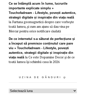
Ce se întâmplă acum în lume, lucrurile
importante explicate simplu »
Touchofadream - Lifestyle, povești autentice,
strategii digitale și inspirație din viața reală
Furtuna geomagnetică despre care vorbește
la
toată lumea, și cum am ajuns să dau vina pe
Mercur pentru orice notificare ciudată
De ce internetul s-a săturat de perfecțiune și
a început să premieze conținutul care pare
viu » Touchofadream - Lifestyle, povești
autentice, strategii digitale și inspirație din
Ce este Dopamine Decor și de ce
viața reală
la
toată lumea își schimbă casa în 2026
UZINA DE GÂNDURI Ღ
Uzina
de
gânduri
ღ