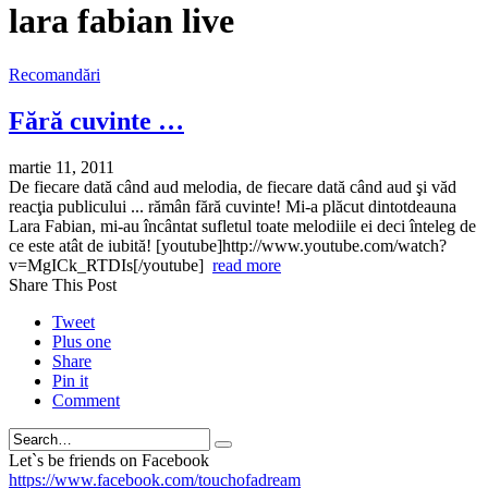
lara fabian live
Recomandări
Fără cuvinte …
martie 11, 2011
De fiecare dată când aud melodia, de fiecare dată când aud şi văd
reacţia publicului ... rămân fără cuvinte! Mi-a plăcut dintotdeauna
Lara Fabian, mi-au încântat sufletul toate melodiile ei deci înteleg de
ce este atât de iubită! [youtube]http://www.youtube.com/watch?
v=MgICk_RTDIs[/youtube]
read more
Share This Post
Tweet
Plus one
Share
Pin it
Comment
Search
Let`s be friends on Facebook
https://www.facebook.com/touchofadream