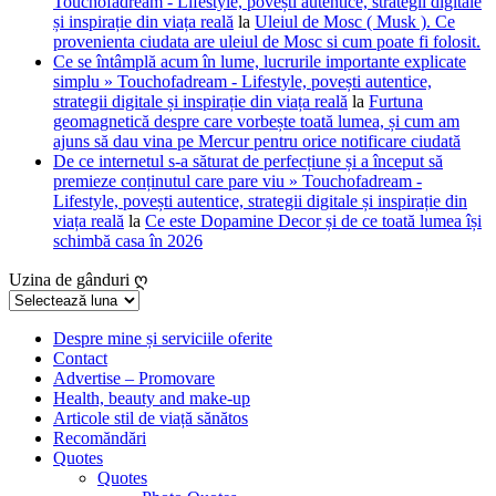
Touchofadream - Lifestyle, povești autentice, strategii digitale
și inspirație din viața reală
la
Uleiul de Mosc ( Musk ). Ce
provenienta ciudata are uleiul de Mosc si cum poate fi folosit.
Ce se întâmplă acum în lume, lucrurile importante explicate
simplu » Touchofadream - Lifestyle, povești autentice,
strategii digitale și inspirație din viața reală
la
Furtuna
geomagnetică despre care vorbește toată lumea, și cum am
ajuns să dau vina pe Mercur pentru orice notificare ciudată
De ce internetul s-a săturat de perfecțiune și a început să
premieze conținutul care pare viu » Touchofadream -
Lifestyle, povești autentice, strategii digitale și inspirație din
viața reală
la
Ce este Dopamine Decor și de ce toată lumea își
schimbă casa în 2026
Uzina de gânduri ღ
Uzina
de
gânduri
Despre mine și serviciile oferite
Contact
ღ
Advertise – Promovare
Health, beauty and make-up
Articole stil de viață sănătos
Recomăndări
Quotes
Quotes