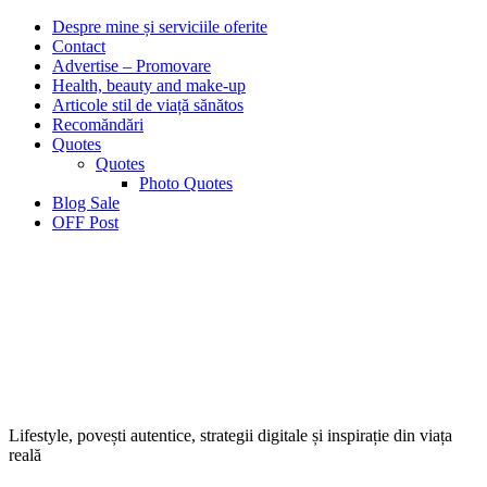
Despre mine și serviciile oferite
Contact
Advertise – Promovare
Health, beauty and make-up
Articole stil de viață sănătos
Recomăndări
Quotes
Quotes
Photo Quotes
Blog Sale
OFF Post
Lifestyle, povești autentice, strategii digitale și inspirație din viața
reală