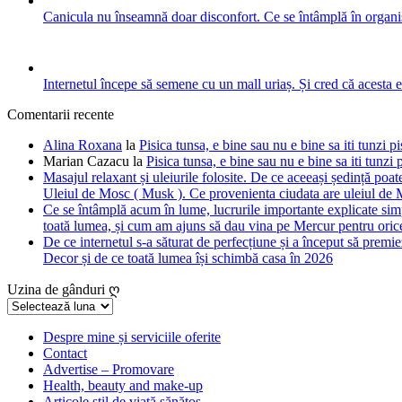
Canicula nu înseamnă doar disconfort. Ce se întâmplă în organis
Internetul începe să semene cu un mall uriaș. Și cred că acesta 
Comentarii recente
Alina Roxana
la
Pisica tunsa, e bine sau nu e bine sa iti tunzi pi
Marian Cazacu
la
Pisica tunsa, e bine sau nu e bine sa iti tunzi 
Masajul relaxant și uleiurile folosite. De ce aceeași ședință poate
Uleiul de Mosc ( Musk ). Ce provenienta ciudata are uleiul de M
Ce se întâmplă acum în lume, lucrurile importante explicate simpl
toată lumea, și cum am ajuns să dau vina pe Mercur pentru orice
De ce internetul s-a săturat de perfecțiune și a început să premie
Decor și de ce toată lumea își schimbă casa în 2026
Uzina de gânduri ღ
Uzina
de
gânduri
Despre mine și serviciile oferite
Contact
ღ
Advertise – Promovare
Health, beauty and make-up
Articole stil de viață sănătos