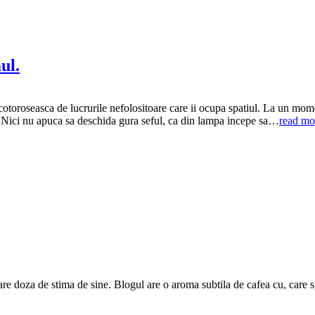
ul.
escotoroseasca de lucrurile nefolositoare care ii ocupa spatiul. La un mom
 Nici nu apuca sa deschida gura seful, ca din lampa incepe sa…
read mo
are doza de stima de sine. Blogul are o aroma subtila de cafea cu, care 