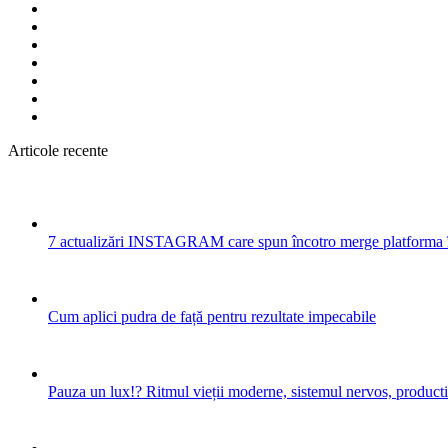
Articole recente
7 actualizări INSTAGRAM care spun încotro merge platforma 
Cum aplici pudra de față pentru rezultate impecabile
Pauza un lux!? Ritmul vieții moderne, sistemul nervos, productiv