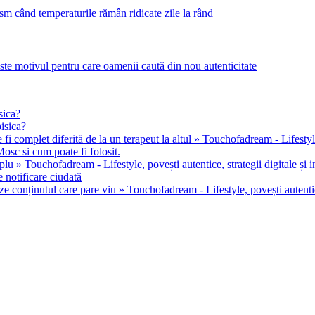
m când temperaturile rămân ridicate zile la rând
este motivul pentru care oamenii caută din nou autenticitate
sica?
pisica?
 fi complet diferită de la un terapeut la altul » Touchofadream - Lifestyle, 
osc si cum poate fi folosit.
u » Touchofadream - Lifestyle, povești autentice, strategii digitale și in
 notificare ciudată
ze conținutul care pare viu » Touchofadream - Lifestyle, povești autentice,