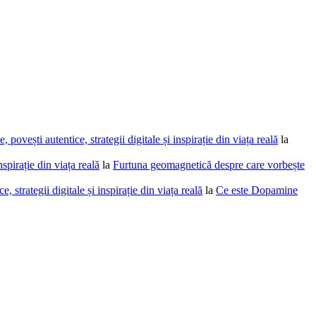
povești autentice, strategii digitale și inspirație din viața reală
la
spirație din viața reală
la
Furtuna geomagnetică despre care vorbește
 strategii digitale și inspirație din viața reală
la
Ce este Dopamine