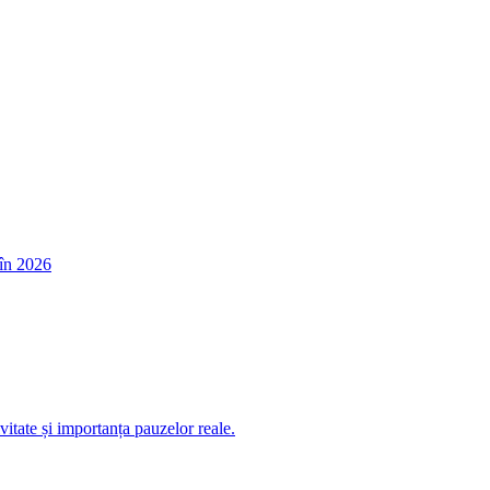
în 2026
itate și importanța pauzelor reale.