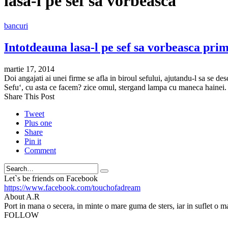
lasa-l pe sef sa vorbeasca
bancuri
Intotdeauna lasa-l pe sef sa vorbeasca prim
martie 17, 2014
Doi angajati ai unei firme se afla in biroul sefului, ajutandu-l sa se d
Sefu‘, cu asta ce facem? zice omul, stergand lampa cu maneca hainei.
Share This Post
Tweet
Plus one
Share
Pin it
Comment
Search
Let`s be friends on Facebook
https://www.facebook.com/touchofadream
About A.R
Port in mana o secera, in minte o mare guma de sters, iar in suflet o m
FOLLOW