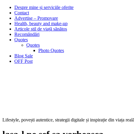
Despre mine și serviciile oferite
Contact
Advertise – Promovare
Health, beauty and make-up
Articole stil de viață sănătos
Recomăndări
Quotes
Quotes
Photo Quotes
Blog Sale
OFF Post
Lifestyle, povești autentice, strategii digitale și inspirație din viața real