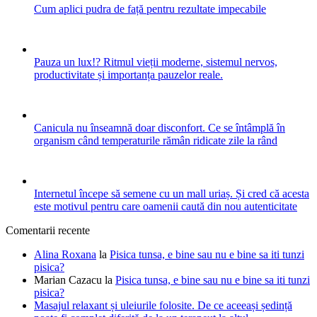
Cum aplici pudra de față pentru rezultate impecabile
Pauza un lux!? Ritmul vieții moderne, sistemul nervos,
productivitate și importanța pauzelor reale.
Canicula nu înseamnă doar disconfort. Ce se întâmplă în
organism când temperaturile rămân ridicate zile la rând
Internetul începe să semene cu un mall uriaș. Și cred că acesta
este motivul pentru care oamenii caută din nou autenticitate
Comentarii recente
Alina Roxana
la
Pisica tunsa, e bine sau nu e bine sa iti tunzi
pisica?
Marian Cazacu
la
Pisica tunsa, e bine sau nu e bine sa iti tunzi
pisica?
Masajul relaxant și uleiurile folosite. De ce aceeași ședință