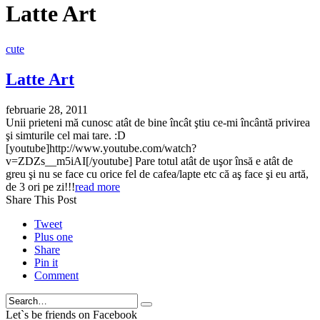
Latte Art
cute
Latte Art
februarie 28, 2011
Unii prieteni mă cunosc atât de bine încât ştiu ce-mi încântă privirea
şi simturile cel mai tare. :D
[youtube]http://www.youtube.com/watch?
v=ZDZs__m5iAI[/youtube] Pare totul atât de uşor însă e atât de
greu şi nu se face cu orice fel de cafea/lapte etc că aş face şi eu artă,
de 3 ori pe zi!!!
read more
Share This Post
Tweet
Plus one
Share
Pin it
Comment
Search
Let`s be friends on Facebook