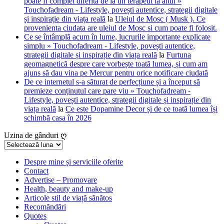
poate fi complet diferită de la un terapeut la altul »
Touchofadream - Lifestyle, povești autentice, strategii digitale
și inspirație din viața reală
la
Uleiul de Mosc ( Musk ). Ce
provenienta ciudata are uleiul de Mosc si cum poate fi folosit.
Ce se întâmplă acum în lume, lucrurile importante explicate
simplu » Touchofadream - Lifestyle, povești autentice,
strategii digitale și inspirație din viața reală
la
Furtuna
geomagnetică despre care vorbește toată lumea, și cum am
ajuns să dau vina pe Mercur pentru orice notificare ciudată
De ce internetul s-a săturat de perfecțiune și a început să
premieze conținutul care pare viu » Touchofadream -
Lifestyle, povești autentice, strategii digitale și inspirație din
viața reală
la
Ce este Dopamine Decor și de ce toată lumea își
schimbă casa în 2026
Uzina de gânduri ღ
Uzina
de
gânduri
Despre mine și serviciile oferite
Contact
ღ
Advertise – Promovare
Health, beauty and make-up
Articole stil de viață sănătos
Recomăndări
Quotes