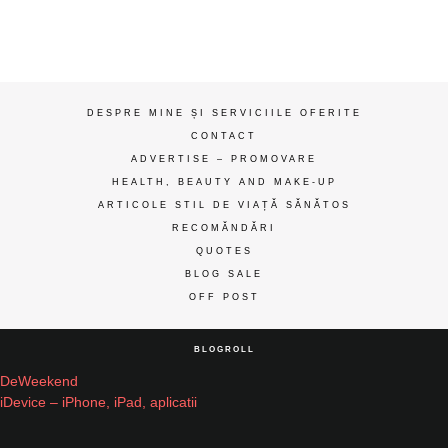
ღ
DESPRE MINE ȘI SERVICIILE OFERITE
CONTACT
ADVERTISE – PROMOVARE
HEALTH, BEAUTY AND MAKE-UP
ARTICOLE STIL DE VIAȚĂ SĂNĂTOS
RECOMĂNDĂRI
QUOTES
BLOG SALE
OFF POST
BLOGROLL
DeWeekend
iDevice – iPhone, iPad, aplicatii