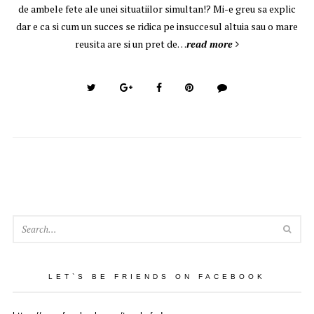
de ambele fete ale unei situatiilor simultan!? Mi-e greu sa explic
dar e ca si cum un succes se ridica pe insuccesul altuia sau o mare
reusita are si un pret de…
read more
SEA
LET`S BE FRIENDS ON FACEBOOK