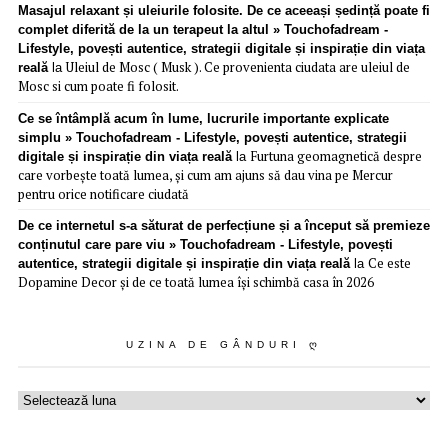
Masajul relaxant și uleiurile folosite. De ce aceeași ședință poate fi
complet diferită de la un terapeut la altul » Touchofadream -
Lifestyle, povești autentice, strategii digitale și inspirație din viața
Uleiul de Mosc ( Musk ). Ce provenienta ciudata are uleiul de
reală
la
Mosc si cum poate fi folosit.
Ce se întâmplă acum în lume, lucrurile importante explicate
simplu » Touchofadream - Lifestyle, povești autentice, strategii
Furtuna geomagnetică despre
digitale și inspirație din viața reală
la
care vorbește toată lumea, și cum am ajuns să dau vina pe Mercur
pentru orice notificare ciudată
De ce internetul s-a săturat de perfecțiune și a început să premieze
conținutul care pare viu » Touchofadream - Lifestyle, povești
Ce este
autentice, strategii digitale și inspirație din viața reală
la
Dopamine Decor și de ce toată lumea își schimbă casa în 2026
UZINA DE GÂNDURI Ღ
Uzina
de
gânduri