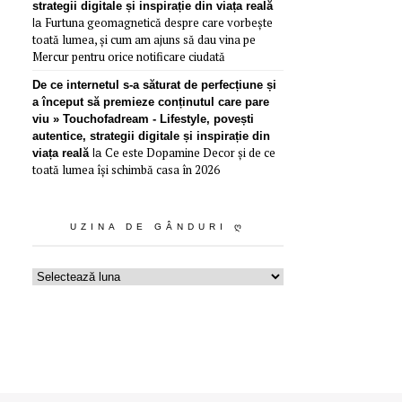
strategii digitale și inspirație din viața reală
Furtuna geomagnetică despre care vorbește
la
toată lumea, și cum am ajuns să dau vina pe
Mercur pentru orice notificare ciudată
De ce internetul s-a săturat de perfecțiune și
a început să premieze conținutul care pare
viu » Touchofadream - Lifestyle, povești
autentice, strategii digitale și inspirație din
Ce este Dopamine Decor și de ce
viața reală
la
toată lumea își schimbă casa în 2026
UZINA DE GÂNDURI Ღ
Uzina
de
gânduri
ღ