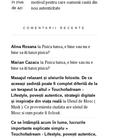
motivul pentru care oamenii caută din
nou autenticitate
COMENTARII RECENTE
Pisica tunsa, e bine sau nu e
Alina Roxana
la
bine sa iti tunzi pisica?
Pisica tunsa, e bine sau nu e
Marian Cazacu
la
bine sa iti tunzi pisica?
Masajul relaxant și uleiurile folosite. De ce
aceeași ședință poate fi complet diferită de la
un terapeut la altul » Touchofadream -
Lifestyle, povești autentice, strategii digitale
Uleiul de Mosc (
și inspirație din viața reală
la
Musk ). Ce provenienta ciudata are uleiul de
Mosc si cum poate fi folosit.
Ce se întâmplă acum în lume, lucrurile
importante explicate simplu »
Touchofadream - Lifestyle, povești autentice,