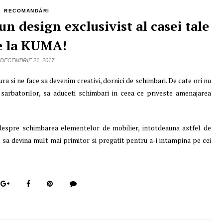
RECOMANDĂRI
n design exclusivist al casei tale
e la KUMA!
DECEMBRIE 21, 2017
a si ne face sa devenim creativi, dornici de schimbari. De cate ori nu
 sarbatorilor, sa aduceti schimbari in ceea ce priveste amenajarea
despre schimbarea elementelor de mobilier, intotdeauna astfel de
l sa devina mult mai primitor si pregatit pentru a-i intampina pe cei