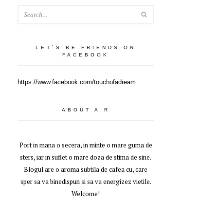
SEARCH
LET`S BE FRIENDS ON
FACEBOOK
https://www.facebook.com/touchofadream
ABOUT A.R
Port in mana o secera, in minte o mare guma de
sters, iar in suflet o mare doza de stima de sine.
Blogul are o aroma subtila de cafea cu, care
sper sa va binedispun si sa va energizez vietile.
Welcome!