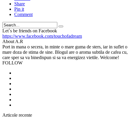
Share
Pin it
Comment
Search
Let`s be friends on Facebook
https://www.facebook.com/touchofadream
About A.R
Port in mana o secera, in minte o mare guma de sters, iar in suflet o
mare doza de stima de sine. Blogul are o aroma subtila de cafea cu,
care sper sa va binedispun si sa va energizez vietile. Welcome!
FOLLOW
Articole recente