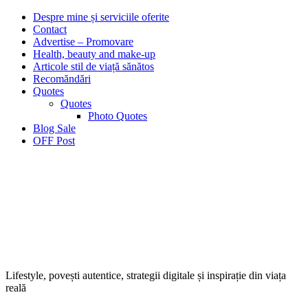
Despre mine și serviciile oferite
Contact
Advertise – Promovare
Health, beauty and make-up
Articole stil de viață sănătos
Recomăndări
Quotes
Quotes
Photo Quotes
Blog Sale
OFF Post
Lifestyle, povești autentice, strategii digitale și inspirație din viața
reală