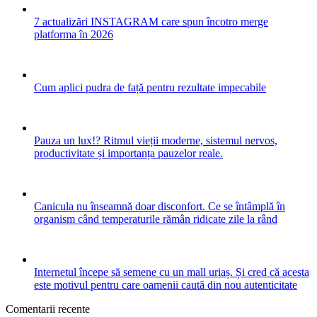
7 actualizări INSTAGRAM care spun încotro merge
platforma în 2026
Cum aplici pudra de față pentru rezultate impecabile
Pauza un lux!? Ritmul vieții moderne, sistemul nervos,
productivitate și importanța pauzelor reale.
Canicula nu înseamnă doar disconfort. Ce se întâmplă în
organism când temperaturile rămân ridicate zile la rând
Internetul începe să semene cu un mall uriaș. Și cred că acesta
este motivul pentru care oamenii caută din nou autenticitate
Comentarii recente