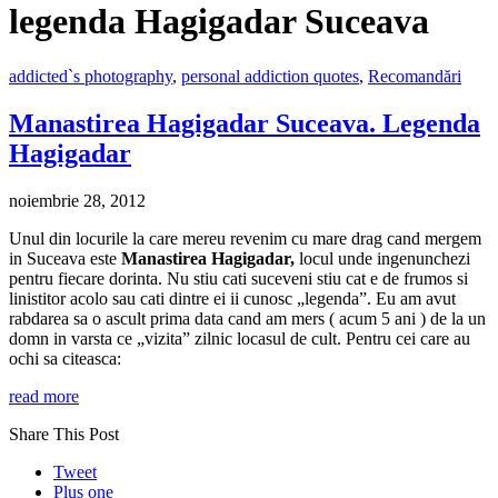
legenda Hagigadar Suceava
addicted`s photography
,
personal addiction quotes
,
Recomandări
Manastirea Hagigadar Suceava. Legenda
Hagigadar
noiembrie 28, 2012
Unul din locurile la care mereu revenim cu mare drag cand mergem
in Suceava este
Manastirea Hagigadar,
locul unde ingenunchezi
pentru fiecare dorinta.
Nu stiu cati suceveni stiu cat e de frumos si
linistitor acolo sau cati dintre ei ii cunosc „legenda”. Eu am avut
rabdarea sa o ascult prima data cand am mers ( acum 5 ani ) de la un
domn in varsta ce „vizita” zilnic locasul de cult. Pentru cei care au
ochi sa citeasca:
read more
Share This Post
Tweet
Plus one