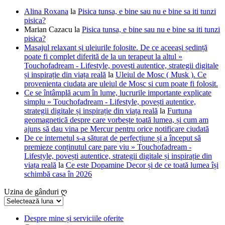
Alina Roxana
la
Pisica tunsa, e bine sau nu e bine sa iti tunzi
pisica?
Marian Cazacu
la
Pisica tunsa, e bine sau nu e bine sa iti tunzi
pisica?
Masajul relaxant și uleiurile folosite. De ce aceeași ședință
poate fi complet diferită de la un terapeut la altul »
Touchofadream - Lifestyle, povești autentice, strategii digitale
și inspirație din viața reală
la
Uleiul de Mosc ( Musk ). Ce
provenienta ciudata are uleiul de Mosc si cum poate fi folosit.
Ce se întâmplă acum în lume, lucrurile importante explicate
simplu » Touchofadream - Lifestyle, povești autentice,
strategii digitale și inspirație din viața reală
la
Furtuna
geomagnetică despre care vorbește toată lumea, și cum am
ajuns să dau vina pe Mercur pentru orice notificare ciudată
De ce internetul s-a săturat de perfecțiune și a început să
premieze conținutul care pare viu » Touchofadream -
Lifestyle, povești autentice, strategii digitale și inspirație din
viața reală
la
Ce este Dopamine Decor și de ce toată lumea își
schimbă casa în 2026
Uzina de gânduri ღ
Uzina
de
gânduri
Despre mine și serviciile oferite