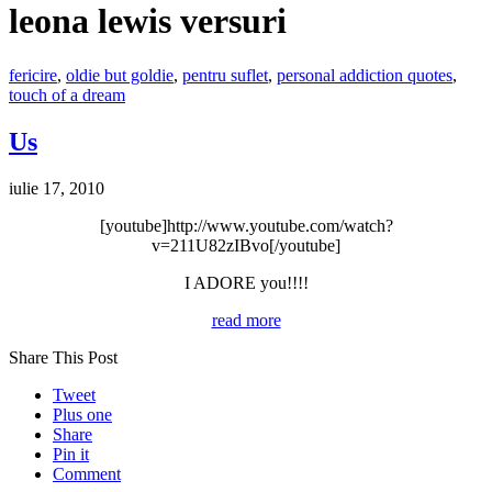
leona lewis versuri
fericire
,
oldie but goldie
,
pentru suflet
,
personal addiction quotes
,
touch of a dream
Us
iulie 17, 2010
[youtube]http://www.youtube.com/watch?
v=211U82zIBvo[/youtube]
I ADORE you!!!!
read more
Share This Post
Tweet
Plus one
Share
Pin it
Comment