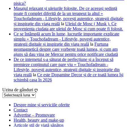
pisica?
Masajul relaxant și uleiurile folosite. De ce aceeași ședință
poate fi complet diferită de la un terapeut la altul »
Touchofadream - Lifestyle, povești autentice, strategii digitale
și inspirație din viața reală
la
Uleiul de Mosc ( Musk ). Ce
provenienta ciudata are uleiul de Mosc si cum poate fi folosit.
Ce se întâmplă acum în lume, lucrurile importante explicate
simplu » Touchofadream - Lifestyle, povești autentice,
strategii digitale și inspirație din viața reală
la
Furtuna
geomagnetică despre care vorbește toată lumea, și cum am
ajuns să dau vina pe Mercur pentru orice notificare ciudată
De ce internetul s-a săturat de perfecțiune și a început să
premieze conținutul care pare viu » Touchofadream -
Lifestyle, povești autentice, strategii digitale și inspirație din
viața reală
la
Ce este Dopamine Decor și de ce toată lumea își
schimbă casa în 2026
Uzina de gânduri ღ
Uzina
de
gânduri
Despre mine și serviciile oferite
Contact
ღ
Advertise – Promovare
Health, beauty and make-up
Articole stil de viață sănătos