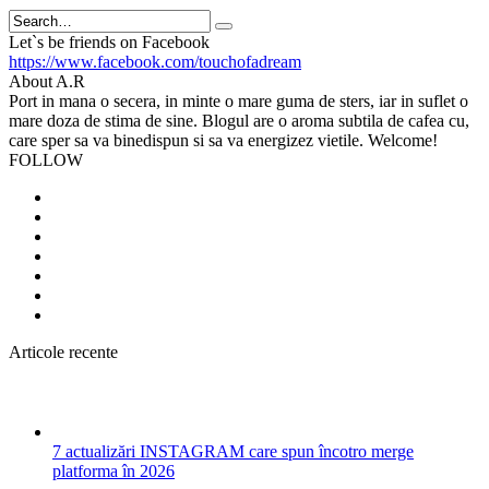
Search
Let`s be friends on Facebook
https://www.facebook.com/touchofadream
About A.R
Port in mana o secera, in minte o mare guma de sters, iar in suflet o
mare doza de stima de sine. Blogul are o aroma subtila de cafea cu,
care sper sa va binedispun si sa va energizez vietile. Welcome!
FOLLOW
Articole recente
7 actualizări INSTAGRAM care spun încotro merge
platforma în 2026