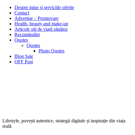
Despre mine și serviciile oferite
Contact
Advertise – Promovare
Health, beauty and make-up
Articole stil de viață sănătos
Recomăndări
Quotes
Quotes
Photo Quotes
Blog Sale
OFF Post
Lifestyle, povești autentice, strategii digitale și inspirație din viața
reală