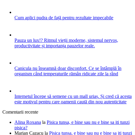
Cum aplici pudra de față pentru rezultate impecabile
Pauza un lux!? Ritmul vieții moderne, sistemul nervos,
productivitate și importanța pauzelor reale.
Canicula nu înseamnă doar disconfort. Ce se întâmplă în
organism când temperaturile rămân ridicate zile la rând
Internetul începe să semene cu un mall uriaș. Și cred că acesta
este motivul pentru care oamenii caută din nou autenticitate
Comentarii recente
Alina Roxana
la
Pisica tunsa, e bine sau nu e bine sa iti tunzi
pisica?
Marian Cazacu
la
Pisica tunsa, e bine sau nu e bine sa iti tunzi