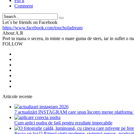
Pin it
Comment
Search
Let`s be friends on Facebook
https://www.facebook.com/touchofadream
About A.R
Port in mana o secera, in minte o mare guma de sters, iar in suflet o m
FOLLOW
Articole recente
7 actualizări INSTAGRAM care spun încotro merge platforma 
Cum aplici pudra de față pentru rezultate impecabile
Pauza un lux!? Ritmul vieții moderne, sistemul nervos, productiv