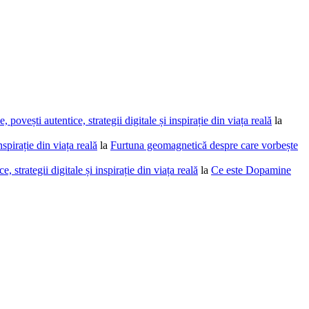
povești autentice, strategii digitale și inspirație din viața reală
la
spirație din viața reală
la
Furtuna geomagnetică despre care vorbește
 strategii digitale și inspirație din viața reală
la
Ce este Dopamine