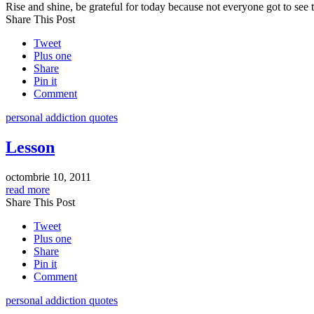
Rise and shine, be grateful for today because not everyone got to see 
Share This Post
Tweet
Plus one
Share
Pin it
Comment
personal addiction quotes
Lesson
octombrie 10, 2011
read more
Share This Post
Tweet
Plus one
Share
Pin it
Comment
personal addiction quotes