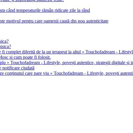
m când temperaturile rămân ridicate zile la rând
este motivul pentru care oamenii caută din nou autenticitate
sica?
pisica?
 fi complet diferită de la un terapeut la altul » Touchofadream - Lifestyle, 
osc si cum poate fi folosit.
u » Touchofadream - Lifestyle, povești autentice, strategii digitale și in
 notificare ciudată
ze conținutul care pare viu » Touchofadream - Lifestyle, povești autentice,