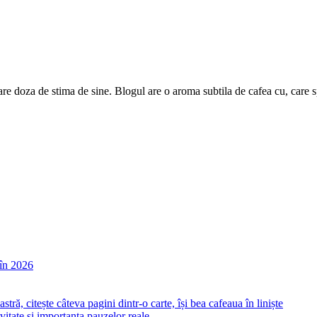
are doza de stima de sine. Blogul are o aroma subtila de cafea cu, care 
în 2026
itate și importanța pauzelor reale.