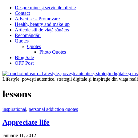
Despre mine și serviciile oferite
Contact
Advertise – Promovare
Health, beauty and make-up
Articole stil de viață sănătos
Recomăndări
Quotes
Quotes
Photo Quotes
Blog Sale
OFF Post
Lifestyle, povești autentice, strategii digitale și inspirație din viața real
lessons
inspirational
,
personal addiction quotes
Appreciate life
ianuarie 11, 2012