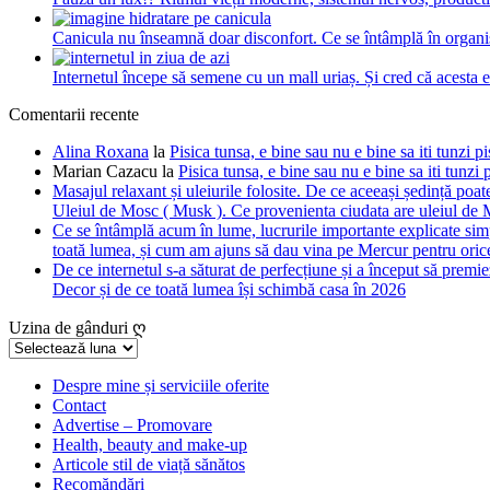
Canicula nu înseamnă doar disconfort. Ce se întâmplă în organis
Internetul începe să semene cu un mall uriaș. Și cred că acesta 
Comentarii recente
Alina Roxana
la
Pisica tunsa, e bine sau nu e bine sa iti tunzi pi
Marian Cazacu
la
Pisica tunsa, e bine sau nu e bine sa iti tunzi 
Masajul relaxant și uleiurile folosite. De ce aceeași ședință poate
Uleiul de Mosc ( Musk ). Ce provenienta ciudata are uleiul de M
Ce se întâmplă acum în lume, lucrurile importante explicate simpl
toată lumea, și cum am ajuns să dau vina pe Mercur pentru orice
De ce internetul s-a săturat de perfecțiune și a început să premie
Decor și de ce toată lumea își schimbă casa în 2026
Uzina de gânduri ღ
Uzina
de
gânduri
Despre mine și serviciile oferite
Contact
ღ
Advertise – Promovare
Health, beauty and make-up
Articole stil de viață sănătos
Recomăndări