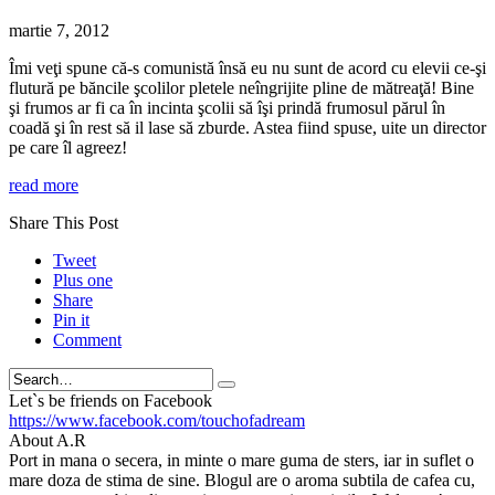
martie 7, 2012
Îmi veţi spune că-s comunistă însă eu nu sunt de acord cu elevii ce-şi
flutură pe băncile şcolilor pletele neîngrijite pline de mătreaţă! Bine
şi frumos ar fi ca în incinta şcolii să îşi prindă frumosul părul în
coadă şi în rest să il lase să zburde. Astea fiind spuse, uite un director
pe care îl agreez!
read more
Share This Post
Tweet
Plus one
Share
Pin it
Comment
Search
Let`s be friends on Facebook
https://www.facebook.com/touchofadream
About A.R
Port in mana o secera, in minte o mare guma de sters, iar in suflet o
mare doza de stima de sine. Blogul are o aroma subtila de cafea cu,