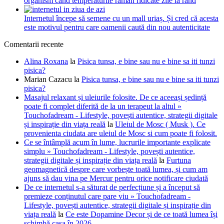
organism când temperaturile rămân ridicate zile la rând
Internetul începe să semene cu un mall uriaș. Și cred că acesta
este motivul pentru care oamenii caută din nou autenticitate
Comentarii recente
Alina Roxana
la
Pisica tunsa, e bine sau nu e bine sa iti tunzi
pisica?
Marian Cazacu
la
Pisica tunsa, e bine sau nu e bine sa iti tunzi
pisica?
Masajul relaxant și uleiurile folosite. De ce aceeași ședință
poate fi complet diferită de la un terapeut la altul »
Touchofadream - Lifestyle, povești autentice, strategii digitale
și inspirație din viața reală
la
Uleiul de Mosc ( Musk ). Ce
provenienta ciudata are uleiul de Mosc si cum poate fi folosit.
Ce se întâmplă acum în lume, lucrurile importante explicate
simplu » Touchofadream - Lifestyle, povești autentice,
strategii digitale și inspirație din viața reală
la
Furtuna
geomagnetică despre care vorbește toată lumea, și cum am
ajuns să dau vina pe Mercur pentru orice notificare ciudată
De ce internetul s-a săturat de perfecțiune și a început să
premieze conținutul care pare viu » Touchofadream -
Lifestyle, povești autentice, strategii digitale și inspirație din
viața reală
la
Ce este Dopamine Decor și de ce toată lumea își
schimbă casa în 2026