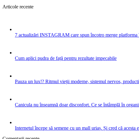
Articole recente
7 actualizări INSTAGRAM care spun încotro merge platforma 
Cum aplici pudra de față pentru rezultate impecabile
Pauza un lux!? Ritmul vieții moderne, sistemul nervos, productiv
Canicula nu înseamnă doar disconfort. Ce se întâmplă în organis
Internetul începe să semene cu un mall uriaș. Și cred că acesta 
Comentarii recente