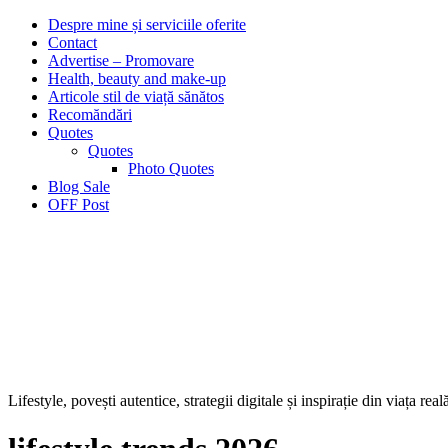
Despre mine și serviciile oferite
Contact
Advertise – Promovare
Health, beauty and make-up
Articole stil de viață sănătos
Recomăndări
Quotes
Quotes
Photo Quotes
Blog Sale
OFF Post
Lifestyle, povești autentice, strategii digitale și inspirație din viața real