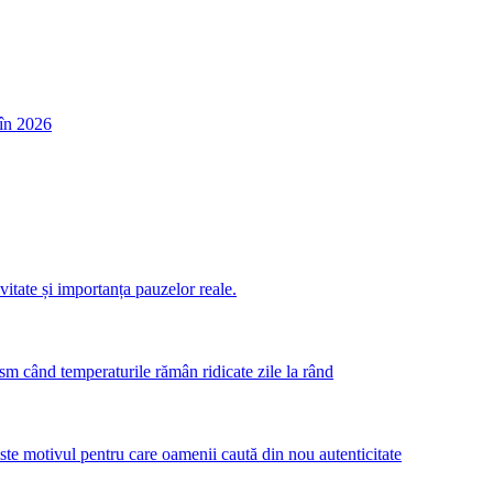
în 2026
itate și importanța pauzelor reale.
m când temperaturile rămân ridicate zile la rând
este motivul pentru care oamenii caută din nou autenticitate