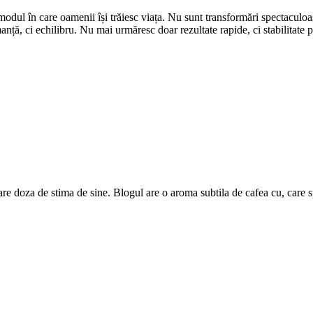
modul în care oamenii își trăiesc viața. Nu sunt transformări spectaculoase,
ță, ci echilibru. Nu mai urmăresc doar rezultate rapide, ci stabilitate
are doza de stima de sine. Blogul are o aroma subtila de cafea cu, care 