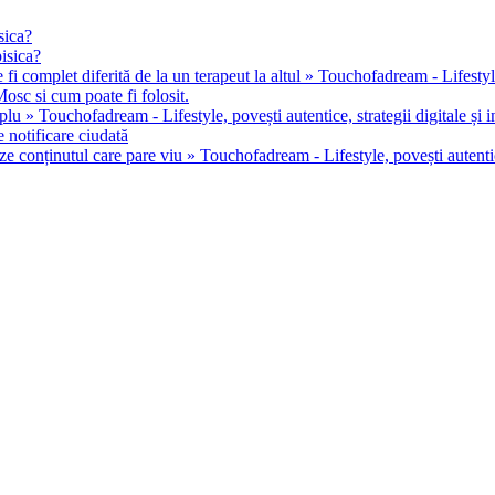
sica?
pisica?
 fi complet diferită de la un terapeut la altul » Touchofadream - Lifestyle, 
osc si cum poate fi folosit.
u » Touchofadream - Lifestyle, povești autentice, strategii digitale și in
 notificare ciudată
ze conținutul care pare viu » Touchofadream - Lifestyle, povești autentice,