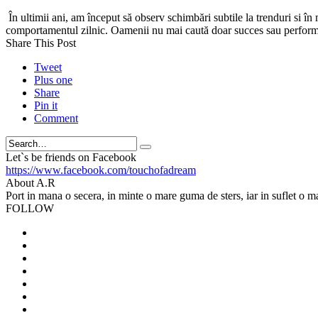
În ultimii ani, am început să observ schimbări subtile la trenduri si în 
comportamentul zilnic. Oamenii nu mai caută doar succes sau performan
Share This Post
Tweet
Plus one
Share
Pin it
Comment
Search
Let`s be friends on Facebook
https://www.facebook.com/touchofadream
About A.R
Port in mana o secera, in minte o mare guma de sters, iar in suflet o m
FOLLOW