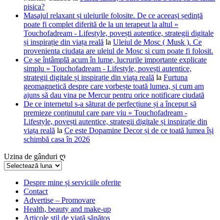
pisica?
Masajul relaxant și uleiurile folosite. De ce aceeași ședință
poate fi complet diferită de la un terapeut la altul »
Touchofadream - Lifestyle, povești autentice, strategii digitale
și inspirație din viața reală
la
Uleiul de Mosc ( Musk ). Ce
provenienta ciudata are uleiul de Mosc si cum poate fi folosit.
Ce se întâmplă acum în lume, lucrurile importante explicate
simplu » Touchofadream - Lifestyle, povești autentice,
strategii digitale și inspirație din viața reală
la
Furtuna
geomagnetică despre care vorbește toată lumea, și cum am
ajuns să dau vina pe Mercur pentru orice notificare ciudată
De ce internetul s-a săturat de perfecțiune și a început să
premieze conținutul care pare viu » Touchofadream -
Lifestyle, povești autentice, strategii digitale și inspirație din
viața reală
la
Ce este Dopamine Decor și de ce toată lumea își
schimbă casa în 2026
Uzina de gânduri ღ
Uzina
de
gânduri
Despre mine și serviciile oferite
Contact
ღ
Advertise – Promovare
Health, beauty and make-up
Articole stil de viață sănătos