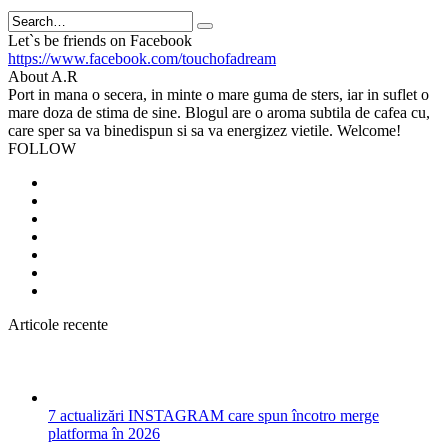
Search
Let`s be friends on Facebook
https://www.facebook.com/touchofadream
About A.R
Port in mana o secera, in minte o mare guma de sters, iar in suflet o
mare doza de stima de sine. Blogul are o aroma subtila de cafea cu,
care sper sa va binedispun si sa va energizez vietile. Welcome!
FOLLOW
Articole recente
7 actualizări INSTAGRAM care spun încotro merge
platforma în 2026