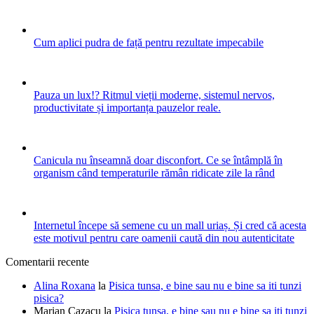
Cum aplici pudra de față pentru rezultate impecabile
Pauza un lux!? Ritmul vieții moderne, sistemul nervos,
productivitate și importanța pauzelor reale.
Canicula nu înseamnă doar disconfort. Ce se întâmplă în
organism când temperaturile rămân ridicate zile la rând
Internetul începe să semene cu un mall uriaș. Și cred că acesta
este motivul pentru care oamenii caută din nou autenticitate
Comentarii recente
Alina Roxana
la
Pisica tunsa, e bine sau nu e bine sa iti tunzi
pisica?
Marian Cazacu
la
Pisica tunsa, e bine sau nu e bine sa iti tunzi