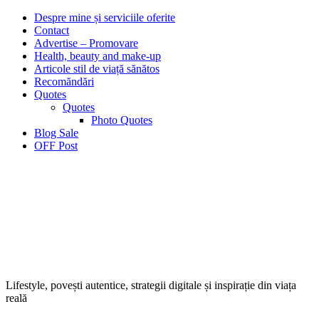
Despre mine și serviciile oferite
Contact
Advertise – Promovare
Health, beauty and make-up
Articole stil de viață sănătos
Recomăndări
Quotes
Quotes
Photo Quotes
Blog Sale
OFF Post
Lifestyle, povești autentice, strategii digitale și inspirație din viața
reală