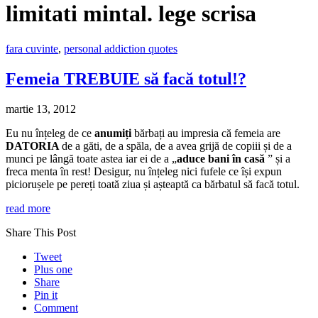
limitati mintal. lege scrisa
fara cuvinte
,
personal addiction quotes
Femeia TREBUIE să facă totul!?
martie 13, 2012
Eu nu înțeleg de ce
anumiți
bărbați au impresia că femeia are
DATORIA
de a găti, de a spăla, de a avea grijă de copiii și de a
munci pe lângă toate astea iar ei de a „
aduce bani în casă
” și a
freca menta în rest! Desigur, nu înțeleg nici fufele ce își expun
piciorușele pe pereți toată ziua și așteaptă ca bărbatul să facă totul.
read more
Share This Post
Tweet
Plus one
Share
Pin it
Comment