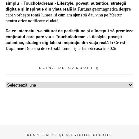
simplu » Touchofadream - Lifestyle, povești autentice, strategii
Furtuna geomagnetică despre
digitale și inspirație din viața reală
la
care vorbește toată lumea, și cum am ajuns să dau vina pe Mercur
pentru orice notificare ciudată
De ce internetul s-a săturat de perfecțiune și a început să premieze
conținutul care pare viu » Touchofadream - Lifestyle, povești
Ce este
autentice, strategii digitale și inspirație din viața reală
la
Dopamine Decor și de ce toată lumea își schimbă casa în 2026
UZINA DE GÂNDURI Ღ
Uzina
de
gânduri
ღ
DESPRE MINE ȘI SERVICIILE OFERITE