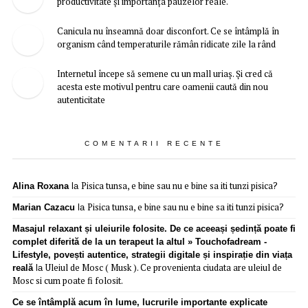
productivitate și importanța pauzelor reale.
Canicula nu înseamnă doar disconfort. Ce se întâmplă în
organism când temperaturile rămân ridicate zile la rând
Internetul începe să semene cu un mall uriaș. Și cred că
acesta este motivul pentru care oamenii caută din nou
autenticitate
COMENTARII RECENTE
Pisica tunsa, e bine sau nu e bine sa iti tunzi pisica?
Alina Roxana
la
Pisica tunsa, e bine sau nu e bine sa iti tunzi pisica?
Marian Cazacu
la
Masajul relaxant și uleiurile folosite. De ce aceeași ședință poate fi
complet diferită de la un terapeut la altul » Touchofadream -
Lifestyle, povești autentice, strategii digitale și inspirație din viața
Uleiul de Mosc ( Musk ). Ce provenienta ciudata are uleiul de
reală
la
Mosc si cum poate fi folosit.
Ce se întâmplă acum în lume, lucrurile importante explicate