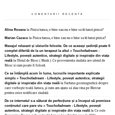
COMENTARII RECENTE
Pisica tunsa, e bine sau nu e bine sa iti tunzi pisica?
Alina Roxana
la
Pisica tunsa, e bine sau nu e bine sa iti tunzi pisica?
Marian Cazacu
la
Masajul relaxant și uleiurile folosite. De ce aceeași ședință poate fi
complet diferită de la un terapeut la altul » Touchofadream -
Lifestyle, povești autentice, strategii digitale și inspirație din viața
Uleiul de Mosc ( Musk ). Ce provenienta ciudata are uleiul de
reală
la
Mosc si cum poate fi folosit.
Ce se întâmplă acum în lume, lucrurile importante explicate
simplu » Touchofadream - Lifestyle, povești autentice, strategii
Furtuna geomagnetică despre
digitale și inspirație din viața reală
la
care vorbește toată lumea, și cum am ajuns să dau vina pe Mercur
pentru orice notificare ciudată
De ce internetul s-a săturat de perfecțiune și a început să premieze
conținutul care pare viu » Touchofadream - Lifestyle, povești
Ce este
autentice, strategii digitale și inspirație din viața reală
la