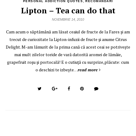
,
PERSONAL ADDICTION QUOTES
RECOMANDARI
Lipton – Tea can do that
NOIEMBRIE 14, 2010
Cam acum o săptămână am lăsat ceaiul de fructe de la Fares şi am
trecut de curiozitate la Lipton-infuzii de fructe şi anume Citrus
Delight. M-am lămurit de la prima cană că acest ceai se potriveşte
mai mult zilelor toride de vară datorită aromei de lămâie,
grapefruit roşu şi portocală! E o cutiuţă cu surprize,plăcute: cum
o deschizi te izbeşte…
read more