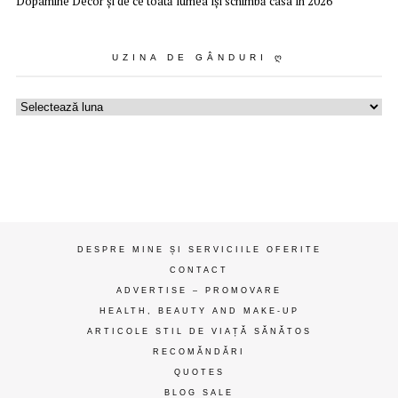
Dopamine Decor și de ce toată lumea își schimbă casa în 2026
UZINA DE GÂNDURI Ღ
Uzina
de
gânduri
ღ
DESPRE MINE ȘI SERVICIILE OFERITE
CONTACT
ADVERTISE – PROMOVARE
HEALTH, BEAUTY AND MAKE-UP
ARTICOLE STIL DE VIAȚĂ SĂNĂTOS
RECOMĂNDĂRI
QUOTES
BLOG SALE