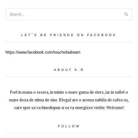
SEA
LET`S BE FRIENDS ON FACEBOOK
https://www.facebook.com/touchofadream
ABOUT A.R
Port in mana o secera, in minte o mare guma de sters, iar in suflet o
mare doza de stima de sine. Blogul are o aroma subtila de cafea cu,
care sper sa va binedispun si sa va energizez vietile. Welcome!
FOLLOW