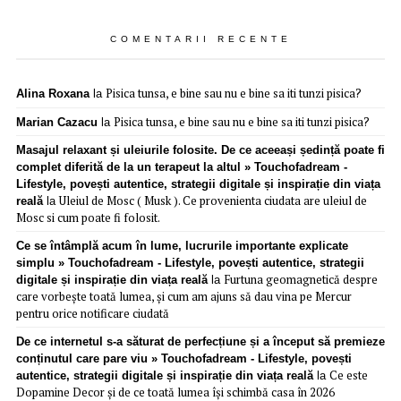
COMENTARII RECENTE
Pisica tunsa, e bine sau nu e bine sa iti tunzi pisica?
Alina Roxana
la
Pisica tunsa, e bine sau nu e bine sa iti tunzi pisica?
Marian Cazacu
la
Masajul relaxant și uleiurile folosite. De ce aceeași ședință poate fi
complet diferită de la un terapeut la altul » Touchofadream -
Lifestyle, povești autentice, strategii digitale și inspirație din viața
Uleiul de Mosc ( Musk ). Ce provenienta ciudata are uleiul de
reală
la
Mosc si cum poate fi folosit.
Ce se întâmplă acum în lume, lucrurile importante explicate
simplu » Touchofadream - Lifestyle, povești autentice, strategii
Furtuna geomagnetică despre
digitale și inspirație din viața reală
la
care vorbește toată lumea, și cum am ajuns să dau vina pe Mercur
pentru orice notificare ciudată
De ce internetul s-a săturat de perfecțiune și a început să premieze
conținutul care pare viu » Touchofadream - Lifestyle, povești
Ce este
autentice, strategii digitale și inspirație din viața reală
la
Dopamine Decor și de ce toată lumea își schimbă casa în 2026