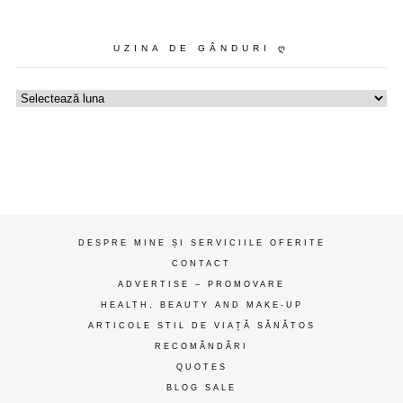
UZINA DE GÂNDURI Ღ
Uzina
de
gânduri
ღ
DESPRE MINE ȘI SERVICIILE OFERITE
CONTACT
ADVERTISE – PROMOVARE
HEALTH, BEAUTY AND MAKE-UP
ARTICOLE STIL DE VIAȚĂ SĂNĂTOS
RECOMĂNDĂRI
QUOTES
BLOG SALE