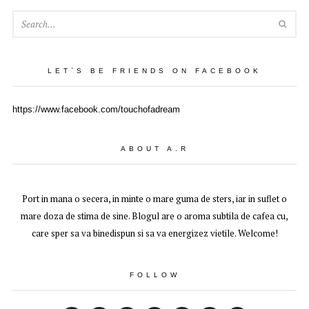
SEA
LET`S BE FRIENDS ON FACEBOOK
https://www.facebook.com/touchofadream
ABOUT A.R
Port in mana o secera, in minte o mare guma de sters, iar in suflet o
mare doza de stima de sine. Blogul are o aroma subtila de cafea cu,
care sper sa va binedispun si sa va energizez vietile. Welcome!
FOLLOW