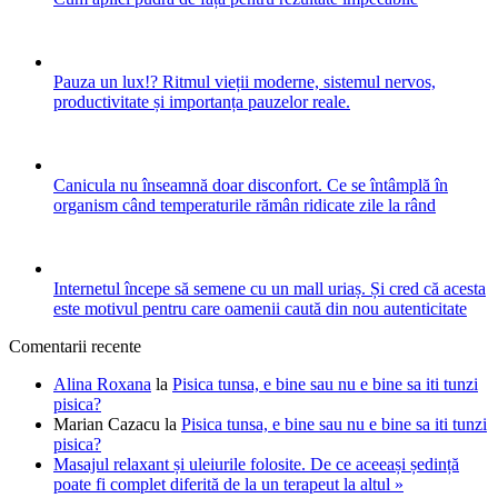
Pauza un lux!? Ritmul vieții moderne, sistemul nervos,
productivitate și importanța pauzelor reale.
Canicula nu înseamnă doar disconfort. Ce se întâmplă în
organism când temperaturile rămân ridicate zile la rând
Internetul începe să semene cu un mall uriaș. Și cred că acesta
este motivul pentru care oamenii caută din nou autenticitate
Comentarii recente
Alina Roxana
la
Pisica tunsa, e bine sau nu e bine sa iti tunzi
pisica?
Marian Cazacu
la
Pisica tunsa, e bine sau nu e bine sa iti tunzi
pisica?
Masajul relaxant și uleiurile folosite. De ce aceeași ședință
poate fi complet diferită de la un terapeut la altul »