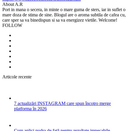
About A.R
Port in mana o secera, in minte o mare guma de sters, iar in suflet o
mare doza de stima de sine. Blogul are o aroma subtila de cafea cu,
care sper sa va binedispun si sa va energizez vietile. Welcome!
FOLLOW
Articole recente
7 actualizări INSTAGRAM care spun încotro merge
platforma în 2026
Cum aplici pudra de față pentru rezultate impecabile