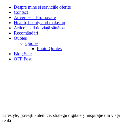
Despre mine și serviciile oferite
Contact
Advertise – Promovare
Health, beauty and make-up
Articole stil de viață sănătos
Recomăndări
Quotes
Quotes
Photo Quotes
Blog Sale
OFF Post
Lifestyle, povești autentice, strategii digitale și inspirație din viața
reală