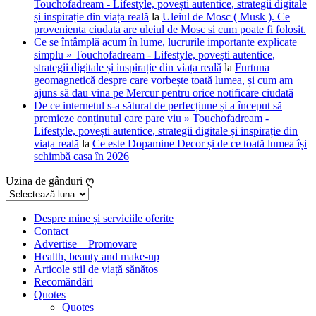
Touchofadream - Lifestyle, povești autentice, strategii digitale
și inspirație din viața reală
la
Uleiul de Mosc ( Musk ). Ce
provenienta ciudata are uleiul de Mosc si cum poate fi folosit.
Ce se întâmplă acum în lume, lucrurile importante explicate
simplu » Touchofadream - Lifestyle, povești autentice,
strategii digitale și inspirație din viața reală
la
Furtuna
geomagnetică despre care vorbește toată lumea, și cum am
ajuns să dau vina pe Mercur pentru orice notificare ciudată
De ce internetul s-a săturat de perfecțiune și a început să
premieze conținutul care pare viu » Touchofadream -
Lifestyle, povești autentice, strategii digitale și inspirație din
viața reală
la
Ce este Dopamine Decor și de ce toată lumea își
schimbă casa în 2026
Uzina de gânduri ღ
Uzina
de
gânduri
Despre mine și serviciile oferite
Contact
ღ
Advertise – Promovare
Health, beauty and make-up
Articole stil de viață sănătos
Recomăndări
Quotes
Quotes