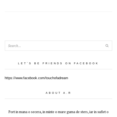
SEA
LET`S BE FRIENDS ON FACEBOOK
https://www.facebook.com/touchofadream
ABOUT A.R
Port in mana o secera, in minte o mare guma de sters, iar in suflet o