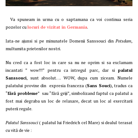
Va spuneam in urma cu o saptamana ca voi continua seria
pozelor cu
locuri de vizitat in Germania
.
Iata-ne ajunsi si pe minunatele Domenii Sanssouci din
Potsdam
,
multumita prietenilor nostri.
Nu cred ca a fost loc in care sa nu ne oprim si sa exclamam
incantati ” wow!!!” pentru ca intregul parc, dar si
palatul
Sanssouci
, sunt absolut…. WOW, dupa cum ziceam. Numele
palatului provine din expresia franceza (
Sans Souci
), tradus ca
“
fără probleme
” sau “fără griji”, simbolizand faptul ca palatul a
fost mai degraba un loc de relaxare, decat un loc al exercitarii
puterii regale.
Palatul Sanssouci
( palatul lui Friedrich cel Mare) si dealul terasat
cu vită de vie :