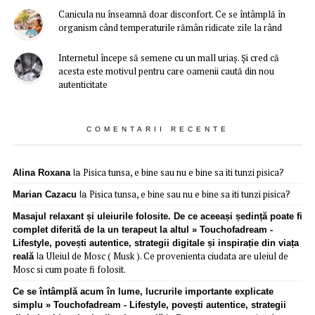
Canicula nu înseamnă doar disconfort. Ce se întâmplă în
organism când temperaturile rămân ridicate zile la rând
Internetul începe să semene cu un mall uriaș. Și cred că
acesta este motivul pentru care oamenii caută din nou
autenticitate
COMENTARII RECENTE
Pisica tunsa, e bine sau nu e bine sa iti tunzi pisica?
Alina Roxana
la
Pisica tunsa, e bine sau nu e bine sa iti tunzi pisica?
Marian Cazacu
la
Masajul relaxant și uleiurile folosite. De ce aceeași ședință poate fi
complet diferită de la un terapeut la altul » Touchofadream -
Lifestyle, povești autentice, strategii digitale și inspirație din viața
Uleiul de Mosc ( Musk ). Ce provenienta ciudata are uleiul de
reală
la
Mosc si cum poate fi folosit.
Ce se întâmplă acum în lume, lucrurile importante explicate
simplu » Touchofadream - Lifestyle, povești autentice, strategii