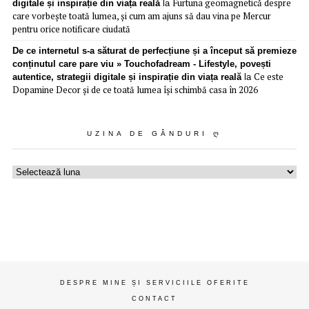
Furtuna geomagnetică despre
digitale și inspirație din viața reală
la
care vorbește toată lumea, și cum am ajuns să dau vina pe Mercur
pentru orice notificare ciudată
De ce internetul s-a săturat de perfecțiune și a început să premieze
conținutul care pare viu » Touchofadream - Lifestyle, povești
Ce este
autentice, strategii digitale și inspirație din viața reală
la
Dopamine Decor și de ce toată lumea își schimbă casa în 2026
UZINA DE GÂNDURI Ღ
Uzina
de
gânduri
ღ
DESPRE MINE ȘI SERVICIILE OFERITE
CONTACT